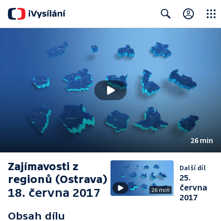
Close
Search
26 min
Zajímavosti z
Další díl
regionů (Ostrava)
25.
června
18. června 2017
26 min
2017
Obsah dílu