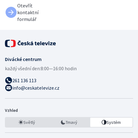
Otevřít
kontaktní
formulář
Divácké centrum
každý všední den:
8:00—16:00 hodin
261 136 113
info@ceskatelevize.cz
Vzhled
Světlý
Tmavý
Systém