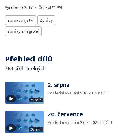
Vyrobeno
2017
•
Česko
Zpravodajství
Zprávy
Zprávy z regionů
Přehled dílů
763 přehratelných
2. srpna
Poslední vysílání
5. 8. 2026
na ČT1
25 min
26. července
Poslední vysílání
29. 7. 2026
na ČT1
26 min