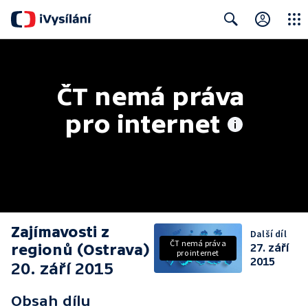
Close
Search
ČT nemá práva 
pro internet
Zajímavosti z
Další díl
ČT nemá práva
regionů (Ostrava)
27. září
pro internet
2015
20. září 2015
Obsah dílu