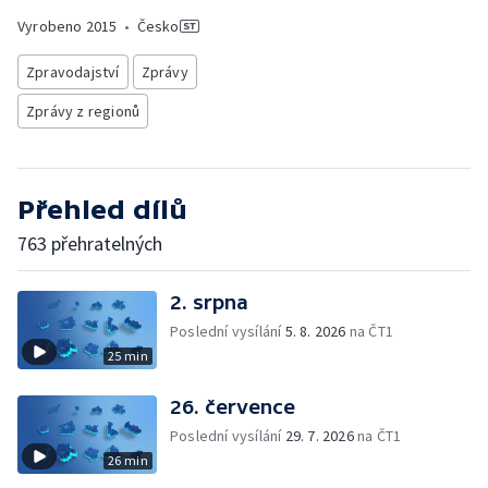
Vyrobeno
2015
•
Česko
Zpravodajství
Zprávy
Zprávy z regionů
Přehled dílů
763 přehratelných
2. srpna
Poslední vysílání
5. 8. 2026
na ČT1
25 min
26. července
Poslední vysílání
29. 7. 2026
na ČT1
26 min