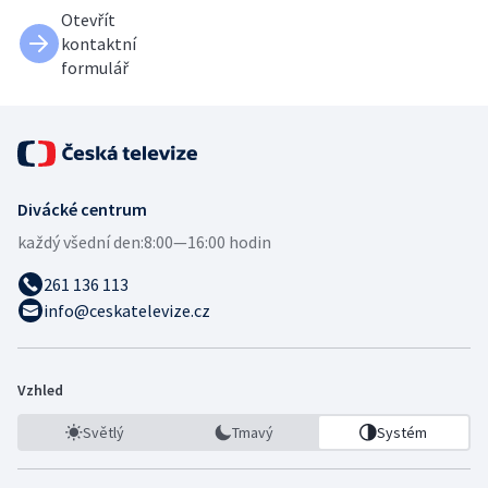
Otevřít
kontaktní
formulář
Divácké centrum
každý všední den:
8:00—16:00 hodin
261 136 113
info@ceskatelevize.cz
Vzhled
Světlý
Tmavý
Systém