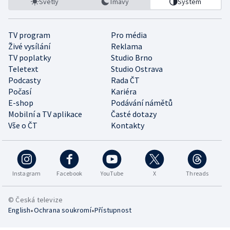
Světlý
Tmavý
Systém
TV program
Pro média
Živé vysílání
Reklama
TV poplatky
Studio Brno
Teletext
Studio Ostrava
Podcasty
Rada ČT
Počasí
Kariéra
E-shop
Podávání námětů
Mobilní a TV aplikace
Časté dotazy
Vše o ČT
Kontakty
Instagram
Facebook
YouTube
X
Threads
© Česká televize
•
•
English
Ochrana soukromí
Přístupnost