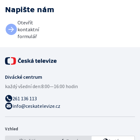
Napište nám
Otevřít
kontaktní
formulář
Divácké centrum
každý všední den:
8:00—16:00 hodin
261 136 113
info@ceskatelevize.cz
Vzhled