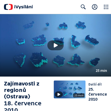
Close
Search
25 min
Zajímavosti z
Další díl
regionů
25.
července
(Ostrava)
25 min
2010
18. července
2010