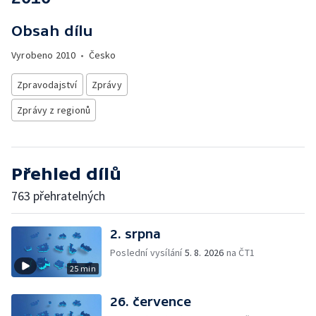
Obsah dílu
Vyrobeno
2010
•
Česko
Zpravodajství
Zprávy
Zprávy z regionů
Přehled dílů
763 přehratelných
2. srpna
Poslední vysílání
5. 8. 2026
na ČT1
25 min
26. července