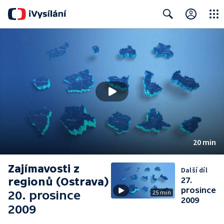
Close
Search
20 min
Zajímavosti z
Další díl
regionů (Ostrava)
27.
prosince
20. prosince
25 min
2009
2009