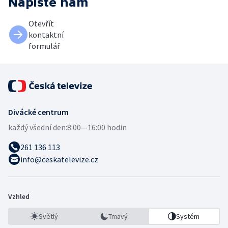
Napište nám
Otevřít
kontaktní
formulář
Divácké centrum
každý všední den:
8:00—16:00 hodin
261 136 113
info@ceskatelevize.cz
Vzhled
Světlý
Tmavý
Systém