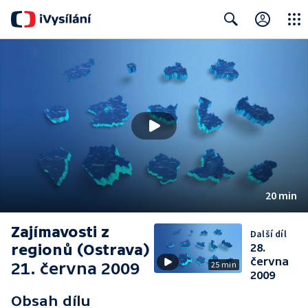
Close
Search
20 min
Zajímavosti z
Další díl
regionů (Ostrava)
28.
června
21. června 2009
25 min
2009
Obsah dílu