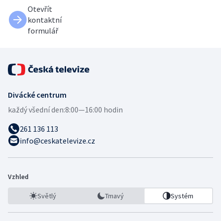
Otevřít
kontaktní
formulář
Divácké centrum
každý všední den:
8:00—16:00 hodin
261 136 113
info@ceskatelevize.cz
Vzhled
Světlý
Tmavý
Systém