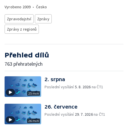
Vyrobeno
2009
•
Česko
Zpravodajství
Zprávy
Zprávy z regionů
Přehled dílů
763 přehratelných
2. srpna
Poslední vysílání
5. 8. 2026
na ČT1
25 min
26. července
Poslední vysílání
29. 7. 2026
na ČT1
26 min