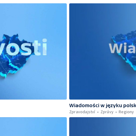
Wiadomości w języku pols
Zpravodajství
Zprávy
Regiony