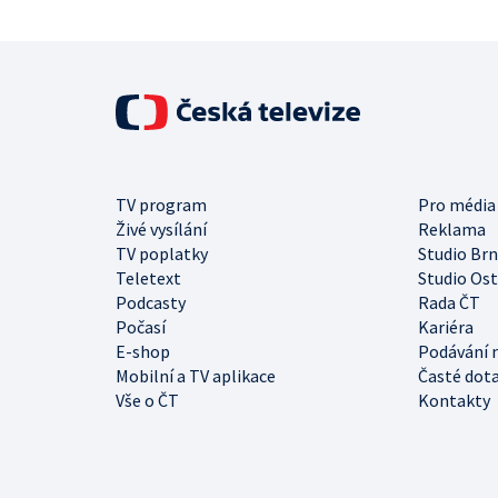
TV program
Pro média
Živé vysílání
Reklama
TV poplatky
Studio Br
Teletext
Studio Os
Podcasty
Rada ČT
Počasí
Kariéra
E-shop
Podávání 
Mobilní a TV aplikace
Časté dot
Vše o ČT
Kontakty