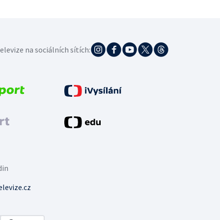
elevize na sociálních sítích:
din
levize.cz