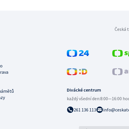
Česká t
no
trava
Divácké centrum
námětů
azy
každý všední den:
8:00—16:00 ho
261 136 113
info@ceskate