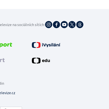
elevize na sociálních sítích:
din
levize.cz