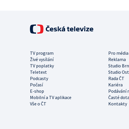
TV program
Pro média
Živé vysílání
Reklama
TV poplatky
Studio Br
Teletext
Studio Os
Podcasty
Rada ČT
Počasí
Kariéra
E-shop
Podávání 
Mobilní a TV aplikace
Časté dot
Vše o ČT
Kontakty