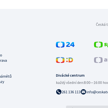
Česká t
no
trava
Divácké centrum
námětů
azy
každý všední den:
8:00—16:00 ho
261 136 113
info@ceskate