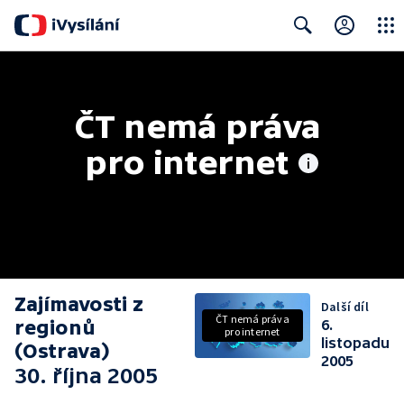
Close
Search
ČT nemá práva 
pro internet
Zajímavosti z
Další díl
ČT nemá práva
regionů
6.
pro internet
listopadu
(Ostrava)
2005
30. října 2005