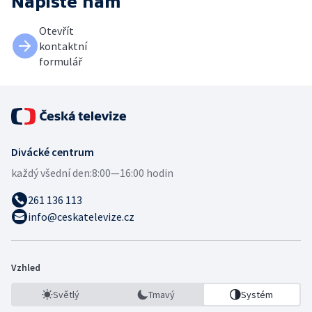
Napište nám
Otevřít
kontaktní
formulář
Divácké centrum
každý všední den:
8:00—16:00 hodin
261 136 113
info@ceskatelevize.cz
Vzhled
Světlý
Tmavý
Systém