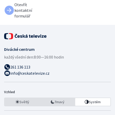
Otevřít
kontaktní
formulář
Divácké centrum
každý všední den:
8:00—16:00 hodin
261 136 113
info@ceskatelevize.cz
Vzhled
Světlý
Tmavý
Systém