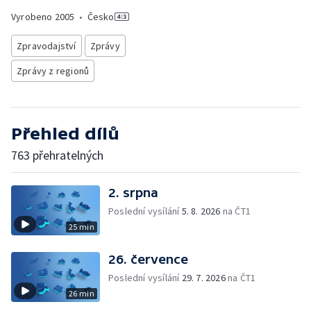
Vyrobeno
2005
•
Česko
Zpravodajství
Zprávy
Zprávy z regionů
Přehled dílů
763 přehratelných
2. srpna
Poslední vysílání
5. 8. 2026
na ČT1
25 min
26. července
Poslední vysílání
29. 7. 2026
na ČT1
26 min