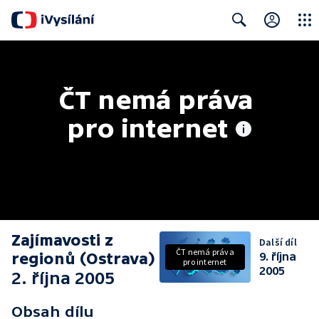
Close
Search
ČT nemá práva 
pro internet
Zajímavosti z
Další díl
ČT nemá práva
regionů (Ostrava)
9. října
pro internet
2005
2. října 2005
Obsah dílu