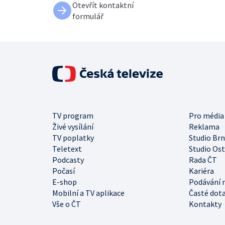
Otevřít kontaktní
formulář
TV program
Pro média
Živé vysílání
Reklama
TV poplatky
Studio Br
Teletext
Studio Os
Podcasty
Rada ČT
Počasí
Kariéra
E-shop
Podávání 
Mobilní a TV aplikace
Časté dot
Vše o ČT
Kontakty