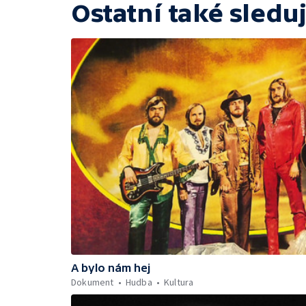
Ostatní také sleduj
A bylo nám hej
Dokument
Hudba
Kultura