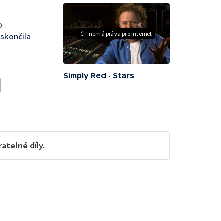
o
ČT nemá práva pro internet
 skončila
Simply Red - Stars
telné díly.