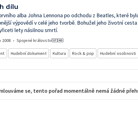
h dílu
prvního alba Johna Lennona po odchodu z Beatles, které byl
nější výpovědí v celé jeho tvorbě. Bohužel jeho životní cesta
řiceti lety násilnou smrtí.
o
2008
•
Spojené království
nt
Hudební dokument
Kultura
Rock & pop
Hudební osobnosti
mlouváme se, tento pořad momentálně nemá žádné přehra