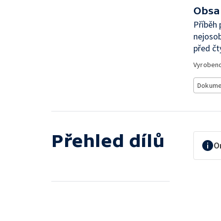
Obsa
Příběh 
nejosob
před čty
Vyroben
Dokume
Přehled dílů
O