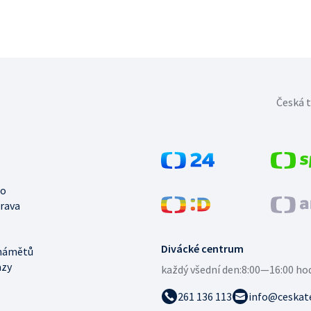
Česká t
no
trava
Divácké centrum
námětů
azy
každý všední den:
8:00—16:00 ho
261 136 113
info@ceskate