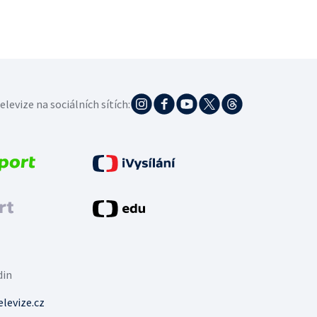
elevize na sociálních sítích:
din
levize.cz