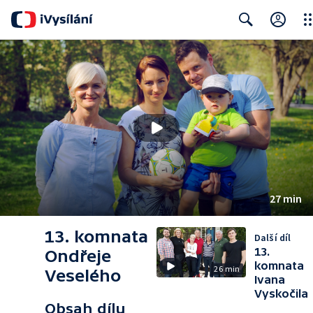
Clo
Search
27 min
13. komnata
Další díl
13.
Ondřeje
komnata
26 min
Veselého
Ivana
Vyskočila
Obsah dílu