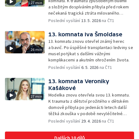
komnatu. K traumatu způsobeným bulimií
27 min
a složitým dospíváním přibyla před rokem
nečekaná tragická ztráta milovaného
manžela a otce její dcery.
Poslední vysílání
13. 5. 2026
na ČT1
13. komnata Iva Šmoldase
13. komnatu znovu otevřel známý herec
a bavič. Po úspěšné transplantaci ledviny se
26 min
musel potýkat s dalšími vážnými
komplikacemi a akutním ohrožením života.
Poslední vysílání
6. 5. 2026
na ČT1
13. komnata Veroniky
Kašákové
Modelka znovu otevřela svou 13. komnatu.
27 min
K traumatu z dětství prožitého v dětském
domově přibyla po jedenácti letech další
těžká zkouška v podobě nevyléčitelné
nemoci jejího syna.
Poslední vysílání
29. 4. 2026
na ČT1
Dalších 10 dílů