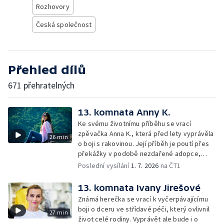
Rozhovory
Česká společnost
Přehled dílů
671 přehratelných
13. komnata Anny K.
Ke svému životnímu příběhu se vrací
zpěvačka Anna K., která před lety vyprávěla
26 min
o boji s rakovinou. Její příběh je poutí přes
překážky v podobě nezdařené adopce,
druhé zhoubné nemoci, odchodu životního
Poslední vysílání
1. 7. 2026
na ČT1
partnera i cesty k vnitřnímu klidu a
vyrovnání.
13. komnata Ivany Jirešové
Známá herečka se vrací k vyčerpávajícímu
boji o dceru ve střídavé péči, který ovlivnil
27 min
život celé rodiny. Vyprávět ale bude i o