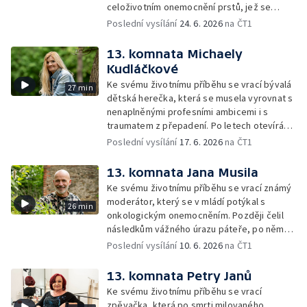
celoživotním onemocnění prstů, jež se
vlivem dlouhodobého stresu a soudních
Poslední vysílání
24. 6. 2026
na ČT1
sporů zhoršovalo.
13. komnata Michaely
Kudláčkové
Ke svému životnímu příběhu se vrací bývalá
27 min
dětská herečka, která se musela vyrovnat s
nenaplněnými profesními ambicemi i s
traumatem z přepadení. Po letech otevírá
téma osobní bezpečnosti, viny a cesty k
Poslední vysílání
17. 6. 2026
na ČT1
vnitřnímu klidu.
13. komnata Jana Musila
Ke svému životnímu příběhu se vrací známý
moderátor, který se v mládí potýkal s
26 min
onkologickým onemocněním. Později čelil
následkům vážného úrazu páteře, po němž
mu hrozilo ochrnutí. Nakonec se ale dokázal
Poslední vysílání
10. 6. 2026
na ČT1
vrátit k práci i aktivnímu životu.
13. komnata Petry Janů
Ke svému životnímu příběhu se vrací
zpěvačka, která po smrti milovaného