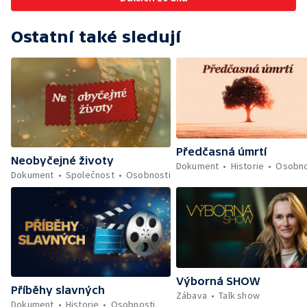
Ostatní také sledují
Předčasná úmrtí
Neobyčejné životy
Dokument
Historie
Osobno
Dokument
Společnost
Osobnosti
Výborná SHOW
Příběhy slavných
Zábava
Talk show
Dokument
Historie
Osobnosti