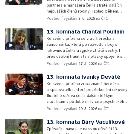
26 min
partnera a manažera čelila ztrátě dalších
nejbližších členů rodiny i izolaci během
pandemie. V šedesáti letech zůstala sama,
Poslední vysílání
3. 6. 2026
na ČT1
ale neztratila víru v budoucnost.
13. komnata Chantal Poullain
Ke svému příběhu se vrací herečka a
šansoniérka, která po rozvodu a boji s
27 min
rakovinou čelila tragické ztrátě sestry. I
přes osobní traumata a otázky spojené s
eutanázií v rodině si uchovává nezlomnou
Poslední vysílání
27. 5. 2026
na ČT1
mysl a víru v reinkarnaci.
13. komnata Ivanky Deváté
Ke svému příběhu vrací známá herečka
a spisovatelka, která po překonání rakoviny
27 min
tlustého střeva čelila dalším těžkým
zkouškám v podobě mrtvice a psychického
vyčerpání.
Poslední vysílání
20. 5. 2026
na ČT1
13. komnata Báry Vaculíkové
Zpěvačka navazuje na svou dřívější 13.