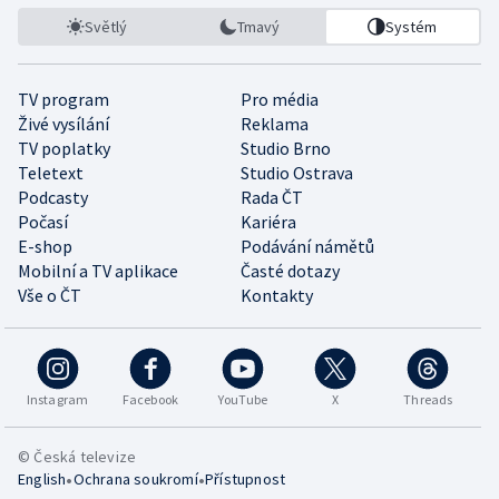
Světlý
Tmavý
Systém
TV program
Pro média
Živé vysílání
Reklama
TV poplatky
Studio Brno
Teletext
Studio Ostrava
Podcasty
Rada ČT
Počasí
Kariéra
E-shop
Podávání námětů
Mobilní a TV aplikace
Časté dotazy
Vše o ČT
Kontakty
Instagram
Facebook
YouTube
X
Threads
© Česká televize
•
•
English
Ochrana soukromí
Přístupnost