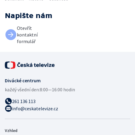
Napište nám
Otevřít
kontaktní
formulář
Divácké centrum
každý všední den:
8:00—16:00 hodin
261 136 113
info@ceskatelevize.cz
Vzhled