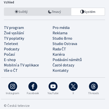
Vzhled
Světlý
Tmavý
Systém
TV program
Pro média
Živé vysílání
Reklama
TV poplatky
Studio Brno
Teletext
Studio Ostrava
Podcasty
Rada ČT
Počasí
Kariéra
E-shop
Podávání námětů
Mobilní a TV aplikace
Časté dotazy
Vše o ČT
Kontakty
Instagram
Facebook
YouTube
X
Threads
© Česká televize