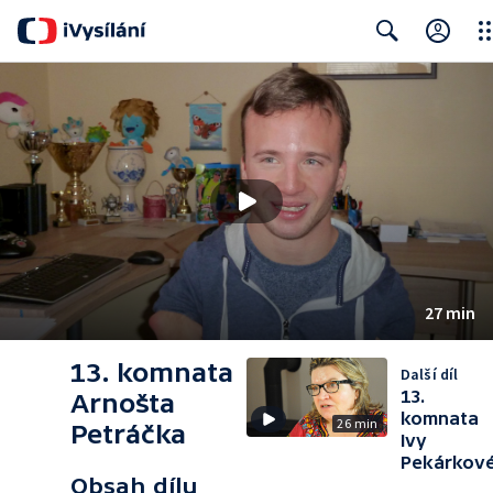
Clo
Search
27 min
13. komnata
Další díl
13.
Arnošta
komnata
26 min
Petráčka
Ivy
Pekárkov
Obsah dílu