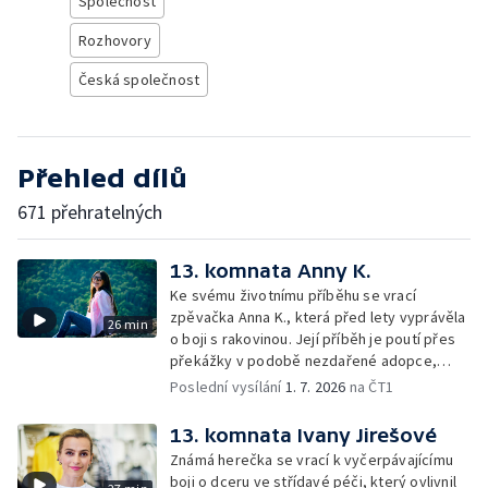
Společnost
Rozhovory
Česká společnost
Přehled dílů
671 přehratelných
13. komnata Anny K.
Ke svému životnímu příběhu se vrací
zpěvačka Anna K., která před lety vyprávěla
26 min
o boji s rakovinou. Její příběh je poutí přes
překážky v podobě nezdařené adopce,
druhé zhoubné nemoci, odchodu životního
Poslední vysílání
1. 7. 2026
na ČT1
partnera i cesty k vnitřnímu klidu a
vyrovnání.
13. komnata Ivany Jirešové
Známá herečka se vrací k vyčerpávajícímu
boji o dceru ve střídavé péči, který ovlivnil