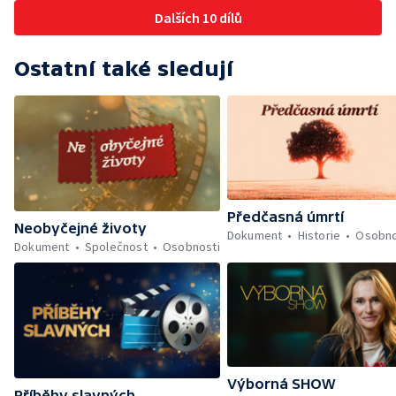
Dalších 10 dílů
Ostatní také sledují
Předčasná úmrtí
Neobyčejné životy
Dokument
Historie
Osobno
Dokument
Společnost
Osobnosti
Výborná SHOW
Příběhy slavných