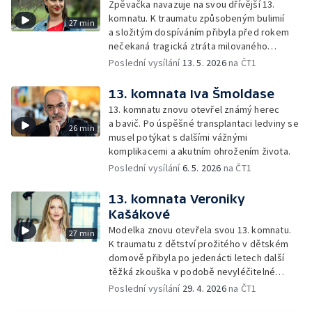
Zpěvačka navazuje na svou dřívější 13.
komnatu. K traumatu způsobeným bulimií
27 min
a složitým dospíváním přibyla před rokem
nečekaná tragická ztráta milovaného
manžela a otce její dcery.
Poslední vysílání
13. 5. 2026
na ČT1
13. komnata Iva Šmoldase
13. komnatu znovu otevřel známý herec
a bavič. Po úspěšné transplantaci ledviny se
26 min
musel potýkat s dalšími vážnými
komplikacemi a akutním ohrožením života.
Poslední vysílání
6. 5. 2026
na ČT1
13. komnata Veroniky
Kašákové
Modelka znovu otevřela svou 13. komnatu.
27 min
K traumatu z dětství prožitého v dětském
domově přibyla po jedenácti letech další
těžká zkouška v podobě nevyléčitelné
nemoci jejího syna.
Poslední vysílání
29. 4. 2026
na ČT1