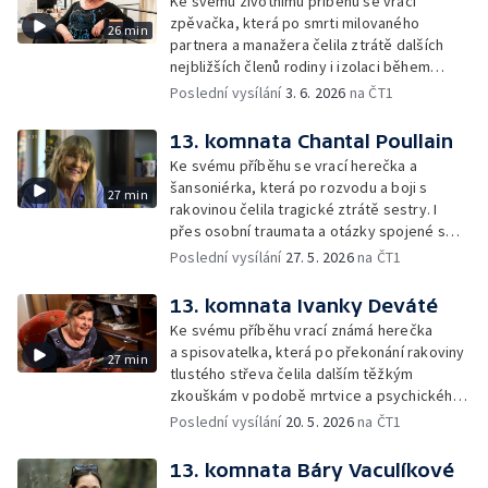
Ke svému životnímu příběhu se vrací
zpěvačka, která po smrti milovaného
26 min
partnera a manažera čelila ztrátě dalších
nejbližších členů rodiny i izolaci během
pandemie. V šedesáti letech zůstala sama,
Poslední vysílání
3. 6. 2026
na ČT1
ale neztratila víru v budoucnost.
13. komnata Chantal Poullain
Ke svému příběhu se vrací herečka a
šansoniérka, která po rozvodu a boji s
27 min
rakovinou čelila tragické ztrátě sestry. I
přes osobní traumata a otázky spojené s
eutanázií v rodině si uchovává nezlomnou
Poslední vysílání
27. 5. 2026
na ČT1
mysl a víru v reinkarnaci.
13. komnata Ivanky Deváté
Ke svému příběhu vrací známá herečka
a spisovatelka, která po překonání rakoviny
27 min
tlustého střeva čelila dalším těžkým
zkouškám v podobě mrtvice a psychického
vyčerpání.
Poslední vysílání
20. 5. 2026
na ČT1
13. komnata Báry Vaculíkové