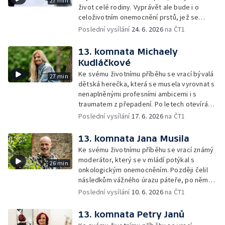
27 min
život celé rodiny. Vyprávět ale bude i o
celoživotním onemocnění prstů, jež se
vlivem dlouhodobého stresu a soudních
Poslední vysílání
24. 6. 2026
na ČT1
sporů zhoršovalo.
13. komnata Michaely
Kudláčkové
Ke svému životnímu příběhu se vrací bývalá
27 min
dětská herečka, která se musela vyrovnat s
nenaplněnými profesními ambicemi i s
traumatem z přepadení. Po letech otevírá
téma osobní bezpečnosti, viny a cesty k
Poslední vysílání
17. 6. 2026
na ČT1
vnitřnímu klidu.
13. komnata Jana Musila
Ke svému životnímu příběhu se vrací známý
moderátor, který se v mládí potýkal s
26 min
onkologickým onemocněním. Později čelil
následkům vážného úrazu páteře, po němž
mu hrozilo ochrnutí. Nakonec se ale dokázal
Poslední vysílání
10. 6. 2026
na ČT1
vrátit k práci i aktivnímu životu.
13. komnata Petry Janů