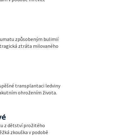
traumatu způsobeným bulimií
tragická ztráta milovaného
spěšné transplantaci ledviny
 akutním ohrožením života.
vé
u z dětství prožitého
těžká zkouška v podobě