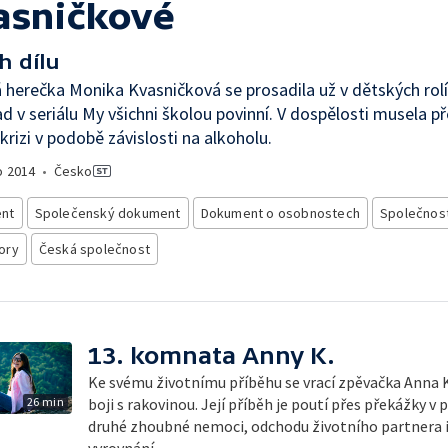
asničkové
h dílu
herečka Monika Kvasničková se prosadila už v dětských rolí
ad v seriálu My všichni školou povinní. V dospělosti musela p
krizi v podobě závislosti na alkoholu.
o
2014
•
Česko
nt
Společenský dokument
Dokument o osobnostech
Společnos
ory
Česká společnost
13. komnata Anny K.
Ke svému životnímu příběhu se vrací zpěvačka Anna K.
26 min
boji s rakovinou. Její příběh je poutí přes překážky 
druhé zhoubné nemoci, odchodu životního partnera i 