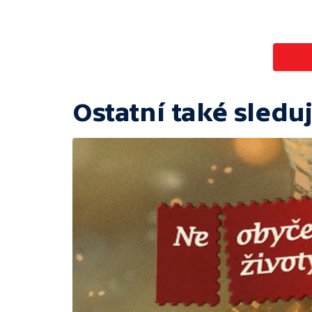
Ostatní také sleduj