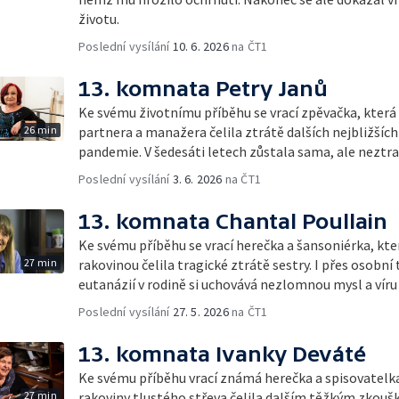
životu.
Poslední vysílání
10. 6. 2026
na ČT1
13. komnata Petry Janů
Ke svému životnímu příběhu se vrací zpěvačka, kter
26 min
partnera a manažera čelila ztrátě dalších nejbližších
pandemie. V šedesáti letech zůstala sama, ale neztrat
Poslední vysílání
3. 6. 2026
na ČT1
13. komnata Chantal Poullain
Ke svému příběhu se vrací herečka a šansoniérka, kter
27 min
rakovinou čelila tragické ztrátě sestry. I přes osobn
eutanázií v rodině si uchovává nezlomnou mysl a víru 
Poslední vysílání
27. 5. 2026
na ČT1
13. komnata Ivanky Deváté
Ke svému příběhu vrací známá herečka a spisovatelk
27 min
rakoviny tlustého střeva čelila dalším těžkým zkou