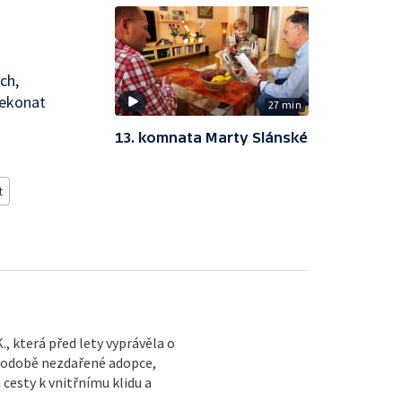
ch,
řekonat
27 min
13. komnata Marty Slánské
t
, která před lety vyprávěla o
v podobě nezdařené adopce,
cesty k vnitřnímu klidu a