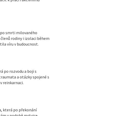
á po smrti milovaného
 členů rodiny i izolaci během
ila víru v budoucnost.
á po rozvodu a boji s
í traumata a otázky spojené s
v reinkarnaci.
a, která po překonání
škám v podobě mrtvice