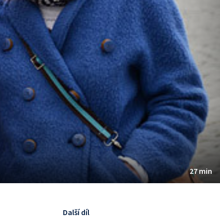
27 min
Další díl