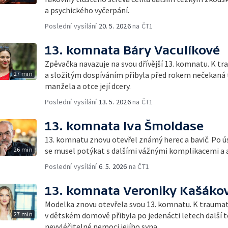
a psychického vyčerpání.
Poslední vysílání
20. 5. 2026
na ČT1
13. komnata Báry Vaculíkové
Zpěvačka navazuje na svou dřívější 13. komnatu. K 
27 min
a složitým dospíváním přibyla před rokem nečekaná 
manžela a otce její dcery.
Poslední vysílání
13. 5. 2026
na ČT1
13. komnata Iva Šmoldase
13. komnatu znovu otevřel známý herec a bavič. Po ú
26 min
se musel potýkat s dalšími vážnými komplikacemi a
Poslední vysílání
6. 5. 2026
na ČT1
13. komnata Veroniky Kašáko
Modelka znovu otevřela svou 13. komnatu. K traumat
27 min
v dětském domově přibyla po jedenácti letech další 
nevyléčitelné nemoci jejího syna.