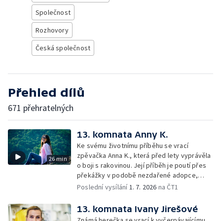
Společnost
Rozhovory
Česká společnost
Přehled dílů
671 přehratelných
13. komnata Anny K.
Ke svému životnímu příběhu se vrací
zpěvačka Anna K., která před lety vyprávěla
26 min
o boji s rakovinou. Její příběh je poutí přes
překážky v podobě nezdařené adopce,
druhé zhoubné nemoci, odchodu životního
Poslední vysílání
1. 7. 2026
na ČT1
partnera i cesty k vnitřnímu klidu a
vyrovnání.
13. komnata Ivany Jirešové
Známá herečka se vrací k vyčerpávajícímu