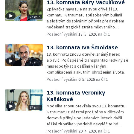
13. komnata Báry Vaculíkové
Zpěvačka navazuje na svou dřívější 13.
komnatu. K traumatu způsobeným bulimií
27 min
a složitým dospíváním přibyla před rokem
nečekaná tragická ztráta milovaného
manžela a otce její dcery.
Poslední vysílání
13. 5. 2026
na ČT1
13. komnata Iva Šmoldase
13. komnatu znovu otevřel známý herec
a bavič. Po úspěšné transplantaci ledviny se
26 min
musel potýkat s dalšími vážnými
komplikacemi a akutním ohrožením života.
Poslední vysílání
6. 5. 2026
na ČT1
13. komnata Veroniky
Kašákové
Modelka znovu otevřela svou 13. komnatu.
27 min
K traumatu z dětství prožitého v dětském
domově přibyla po jedenácti letech další
těžká zkouška v podobě nevyléčitelné
nemoci jejího syna.
Poslední vysílání
29. 4. 2026
na ČT1