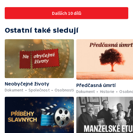
Dalších 10 dílů
Ostatní také sledují
Neobyčejné životy
Předčasná úmrtí
Dokument
Společnost
Osobnosti
Dokument
Historie
Osobno