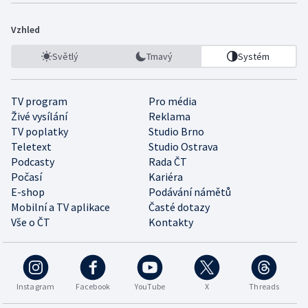
Vzhled
Světlý
Tmavý
Systém
TV program
Pro média
Živé vysílání
Reklama
TV poplatky
Studio Brno
Teletext
Studio Ostrava
Podcasty
Rada ČT
Počasí
Kariéra
E-shop
Podávání námětů
Mobilní a TV aplikace
Časté dotazy
Vše o ČT
Kontakty
Instagram
Facebook
YouTube
X
Threads