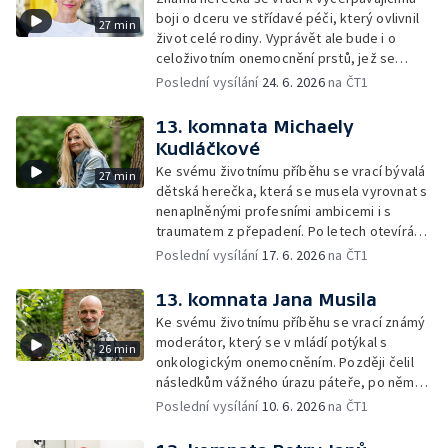
boji o dceru ve střídavé péči, který ovlivnil
27 min
život celé rodiny. Vyprávět ale bude i o
celoživotním onemocnění prstů, jež se
vlivem dlouhodobého stresu a soudních
Poslední vysílání
24. 6. 2026
na ČT1
sporů zhoršovalo.
13. komnata Michaely
Kudláčkové
Ke svému životnímu příběhu se vrací bývalá
27 min
dětská herečka, která se musela vyrovnat s
nenaplněnými profesními ambicemi i s
traumatem z přepadení. Po letech otevírá
téma osobní bezpečnosti, viny a cesty k
Poslední vysílání
17. 6. 2026
na ČT1
vnitřnímu klidu.
13. komnata Jana Musila
Ke svému životnímu příběhu se vrací známý
moderátor, který se v mládí potýkal s
26 min
onkologickým onemocněním. Později čelil
následkům vážného úrazu páteře, po němž
mu hrozilo ochrnutí. Nakonec se ale dokázal
Poslední vysílání
10. 6. 2026
na ČT1
vrátit k práci i aktivnímu životu.