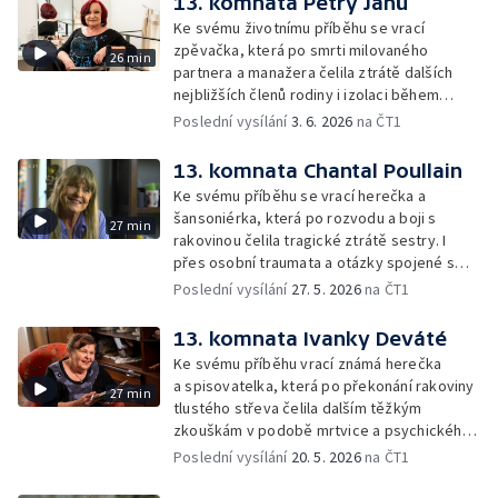
13. komnata Petry Janů
Ke svému životnímu příběhu se vrací
zpěvačka, která po smrti milovaného
26 min
partnera a manažera čelila ztrátě dalších
nejbližších členů rodiny i izolaci během
pandemie. V šedesáti letech zůstala sama,
Poslední vysílání
3. 6. 2026
na ČT1
ale neztratila víru v budoucnost.
13. komnata Chantal Poullain
Ke svému příběhu se vrací herečka a
šansoniérka, která po rozvodu a boji s
27 min
rakovinou čelila tragické ztrátě sestry. I
přes osobní traumata a otázky spojené s
eutanázií v rodině si uchovává nezlomnou
Poslední vysílání
27. 5. 2026
na ČT1
mysl a víru v reinkarnaci.
13. komnata Ivanky Deváté
Ke svému příběhu vrací známá herečka
a spisovatelka, která po překonání rakoviny
27 min
tlustého střeva čelila dalším těžkým
zkouškám v podobě mrtvice a psychického
vyčerpání.
Poslední vysílání
20. 5. 2026
na ČT1