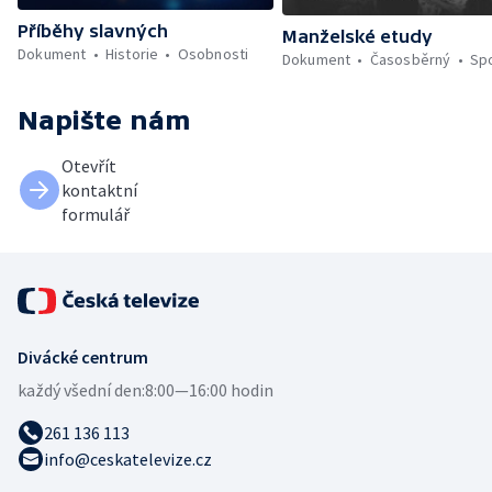
Příběhy slavných
Manželské etudy
Dokument
Historie
Osobnosti
Dokument
Časosběrný
Sp
Napište nám
Otevřít
kontaktní
formulář
Divácké centrum
každý všední den:
8:00—16:00 hodin
261 136 113
info@ceskatelevize.cz