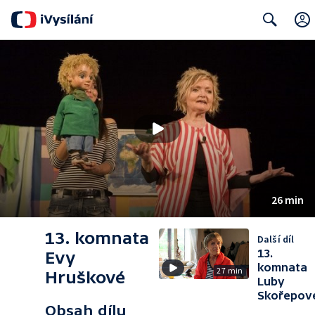
Search
26 min
13. komnata
Další díl
13.
Evy
komnata
27 min
Hruškové
Luby
Skořepov
Obsah dílu