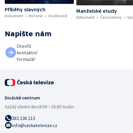
Příběhy slavných
Manželské etudy
Dokument
Historie
Osobnosti
Dokument
Časosběrný
Sp
Napište nám
Otevřít
kontaktní
formulář
Divácké centrum
každý všední den:
8:00—16:00 hodin
261 136 113
info@ceskatelevize.cz