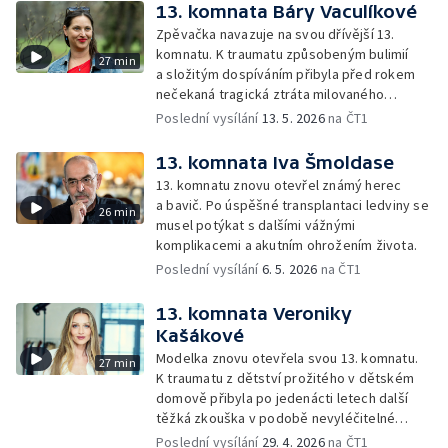
13. komnata Báry Vaculíkové
Zpěvačka navazuje na svou dřívější 13.
komnatu. K traumatu způsobeným bulimií
27 min
a složitým dospíváním přibyla před rokem
nečekaná tragická ztráta milovaného
manžela a otce její dcery.
Poslední vysílání
13. 5. 2026
na ČT1
13. komnata Iva Šmoldase
13. komnatu znovu otevřel známý herec
a bavič. Po úspěšné transplantaci ledviny se
26 min
musel potýkat s dalšími vážnými
komplikacemi a akutním ohrožením života.
Poslední vysílání
6. 5. 2026
na ČT1
13. komnata Veroniky
Kašákové
Modelka znovu otevřela svou 13. komnatu.
27 min
K traumatu z dětství prožitého v dětském
domově přibyla po jedenácti letech další
těžká zkouška v podobě nevyléčitelné
nemoci jejího syna.
Poslední vysílání
29. 4. 2026
na ČT1