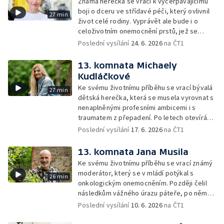
Známá herečka se vrací k vyčerpávajícímu
boji o dceru ve střídavé péči, který ovlivnil
27 min
život celé rodiny. Vyprávět ale bude i o
celoživotním onemocnění prstů, jež se
vlivem dlouhodobého stresu a soudních
Poslední vysílání
24. 6. 2026
na ČT1
sporů zhoršovalo.
13. komnata Michaely
Kudláčkové
Ke svému životnímu příběhu se vrací bývalá
27 min
dětská herečka, která se musela vyrovnat s
nenaplněnými profesními ambicemi i s
traumatem z přepadení. Po letech otevírá
téma osobní bezpečnosti, viny a cesty k
Poslední vysílání
17. 6. 2026
na ČT1
vnitřnímu klidu.
13. komnata Jana Musila
Ke svému životnímu příběhu se vrací známý
moderátor, který se v mládí potýkal s
26 min
onkologickým onemocněním. Později čelil
následkům vážného úrazu páteře, po němž
mu hrozilo ochrnutí. Nakonec se ale dokázal
Poslední vysílání
10. 6. 2026
na ČT1
vrátit k práci i aktivnímu životu.