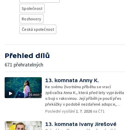
Společnost
Rozhovory
Česká společnost
Přehled dílů
671 přehratelných
13. komnata Anny K.
Ke svému životnímu příběhu se vrací
zpěvačka Anna K., která před lety vyprávěla
26 min
o boji s rakovinou. Její příběh je poutí přes
překážky v podobě nezdařené adopce,
druhé zhoubné nemoci, odchodu životního
Poslední vysílání
1. 7. 2026
na ČT1
partnera i cesty k vnitřnímu klidu a
vyrovnání.
13. komnata Ivany Jirešové