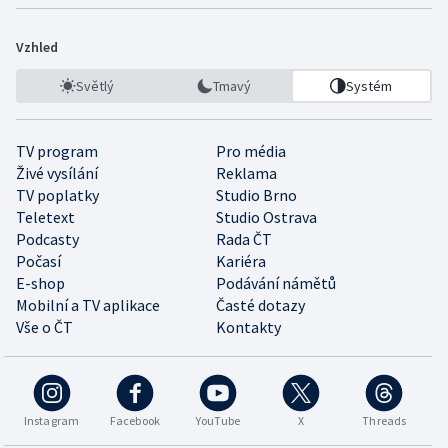
Vzhled
Světlý
Tmavý
Systém
TV program
Pro média
Živé vysílání
Reklama
TV poplatky
Studio Brno
Teletext
Studio Ostrava
Podcasty
Rada ČT
Počasí
Kariéra
E-shop
Podávání námětů
Mobilní a TV aplikace
Časté dotazy
Vše o ČT
Kontakty
Instagram
Facebook
YouTube
X
Threads