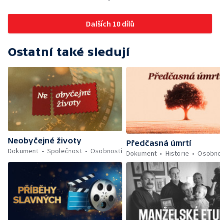
Dalších 10 dílů
Ostatní také sledují
Neobyčejné životy
Předčasná úmrtí
Dokument
Společnost
Osobnosti
Dokument
Historie
Osobno