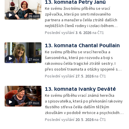
13. komnata Petry Janů
Ke svému životnímu příběhu se vrací
zpěvačka, která po smrti milovaného
26 min
partnera a manažera čelila ztrátě dalších
nejbližších členů rodiny i izolaci během
pandemie. V šedesáti letech zůstala sama,
Poslední vysílání
3. 6. 2026
na ČT1
ale neztratila víru v budoucnost.
13. komnata Chantal Poullain
Ke svému příběhu se vrací herečka a
šansoniérka, která po rozvodu a boji s
27 min
rakovinou čelila tragické ztrátě sestry. I
přes osobní traumata a otázky spojené s
eutanázií v rodině si uchovává nezlomnou
Poslední vysílání
27. 5. 2026
na ČT1
mysl a víru v reinkarnaci.
13. komnata Ivanky Deváté
Ke svému příběhu vrací známá herečka
a spisovatelka, která po překonání rakoviny
27 min
tlustého střeva čelila dalším těžkým
zkouškám v podobě mrtvice a psychického
vyčerpání.
Poslední vysílání
20. 5. 2026
na ČT1