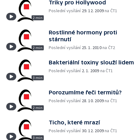
Triky pro Hollywood
Poslední vysílání
29. 12. 2009
na ČT1
2 min
Rostlinné hormony proti
stárnutí
Poslední vysílání
25. 1. 2010
na ČT2
2 min
Bakteriální toxiny slouží lidem
Poslední vysílání
2. 1. 2009
na ČT1
3 min
Porozumíme řeči termitů?
Poslední vysílání
28. 10. 2009
na ČT1
2 min
Ticho, které mrazí
Poslední vysílání
30. 12. 2009
na ČT1
3 min