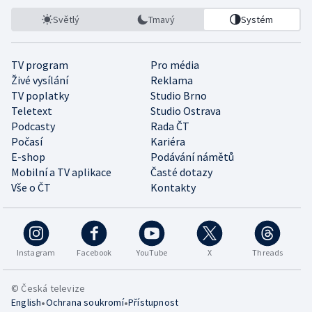
Světlý
Tmavý
Systém
TV program
Pro média
Živé vysílání
Reklama
TV poplatky
Studio Brno
Teletext
Studio Ostrava
Podcasty
Rada ČT
Počasí
Kariéra
E-shop
Podávání námětů
Mobilní a TV aplikace
Časté dotazy
Vše o ČT
Kontakty
Instagram
Facebook
YouTube
X
Threads
© Česká televize
•
•
English
Ochrana soukromí
Přístupnost