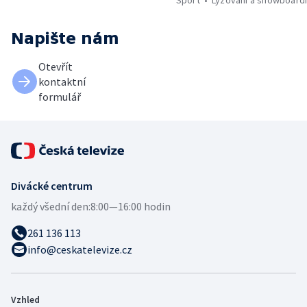
Napište nám
Otevřít
kontaktní
formulář
Divácké centrum
každý všední den:
8:00—16:00 hodin
261 136 113
info@ceskatelevize.cz
Vzhled