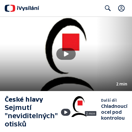
C
Search
2 min
České hlavy
Další díl
Sejmutí
Chladnoucí
ocel pod
2 min
"neviditelných"
kontrolou
otisků