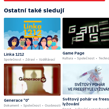
Ostatní také sledují
Game Page
Linka 1212
Kultura
Společnost
Techno
Společnost
Zdraví
Vzdělávací
Světový pohár ve frees
Generace "0"
lyžování
Dokument
Společnost
Osobnosti
Sport
Lyžování a snowboard