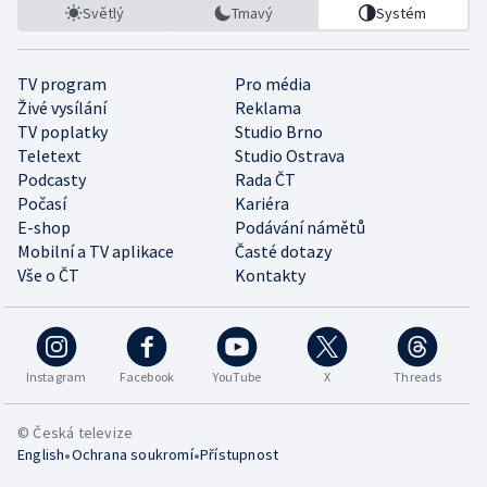
Světlý
Tmavý
Systém
TV program
Pro média
Živé vysílání
Reklama
TV poplatky
Studio Brno
Teletext
Studio Ostrava
Podcasty
Rada ČT
Počasí
Kariéra
E-shop
Podávání námětů
Mobilní a TV aplikace
Časté dotazy
Vše o ČT
Kontakty
Instagram
Facebook
YouTube
X
Threads
© Česká televize
•
•
English
Ochrana soukromí
Přístupnost