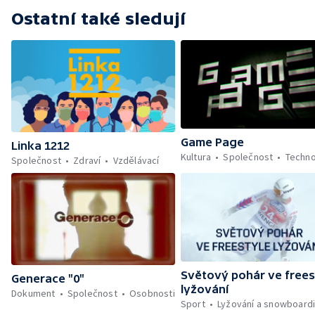
Ostatní také sledují
Game Page
Linka 1212
Kultura
Společnost
Techno
Společnost
Zdraví
Vzdělávací
Světový pohár ve frees
Generace "0"
lyžování
Dokument
Společnost
Osobnosti
Sport
Lyžování a snowboard