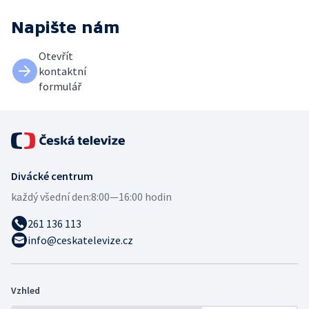
Napište nám
Otevřít
kontaktní
formulář
Divácké centrum
každý všední den:
8:00—16:00 hodin
261 136 113
info@ceskatelevize.cz
Vzhled