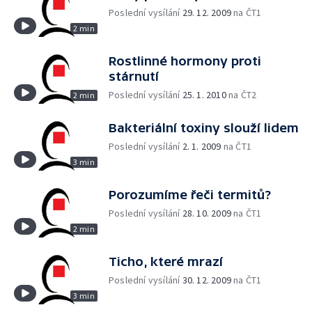
Poslední vysílání
29. 12. 2009
na ČT1
2 min
Rostlinné hormony proti
stárnutí
Poslední vysílání
25. 1. 2010
na ČT2
2 min
Bakteriální toxiny slouží lidem
Poslední vysílání
2. 1. 2009
na ČT1
3 min
Porozumíme řeči termitů?
Poslední vysílání
28. 10. 2009
na ČT1
2 min
Ticho, které mrazí
Poslední vysílání
30. 12. 2009
na ČT1
3 min