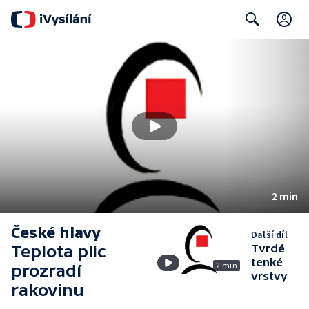
C
Search
2 min
České hlavy
Další díl
Teplota plic
Tvrdé
tenké
2 min
prozradí
vrstvy
rakovinu