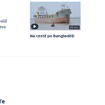
višů
eva.
26 min
Na cestě po Bangladéši
Te