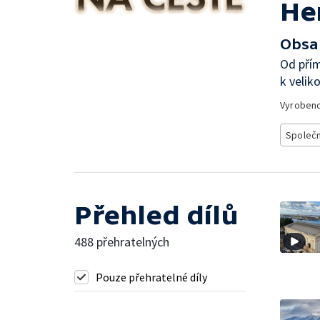
He
Obsa
Od přím
k velik
Vyroben
Společ
Přehled dílů
488 přehratelných
Pouze přehratelné díly