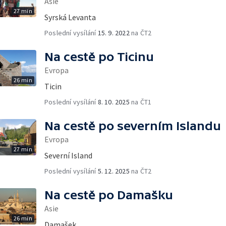
Asie
27 min
Syrská Levanta
Poslední vysílání
15. 9. 2022
na ČT2
Na cestě po Ticinu
Evropa
26 min
Ticin
Poslední vysílání
8. 10. 2025
na ČT1
Na cestě po severním Islandu
Evropa
27 min
Severní Island
Poslední vysílání
5. 12. 2025
na ČT2
Na cestě po Damašku
Asie
26 min
Damašek