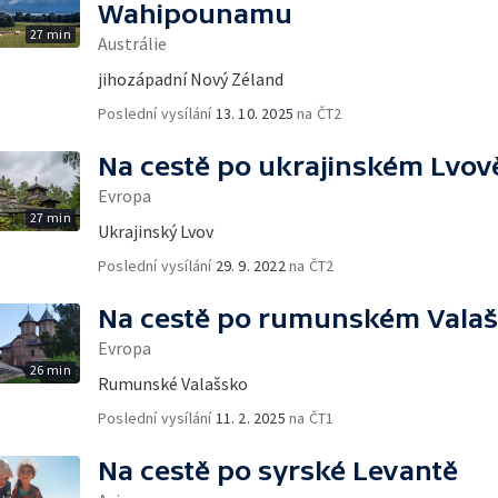
Wahipounamu
27 min
Austrálie
jihozápadní Nový Zéland
Poslední vysílání
13. 10. 2025
na ČT2
Na cestě po ukrajinském Lvov
Evropa
27 min
Ukrajinský Lvov
Poslední vysílání
29. 9. 2022
na ČT2
Na cestě po rumunském Vala
Evropa
26 min
Rumunské Valašsko
Poslední vysílání
11. 2. 2025
na ČT1
Na cestě po syrské Levantě