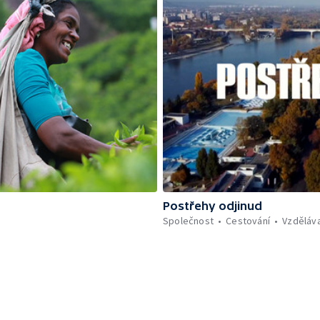
Postřehy odjinud
Společnost
Cestování
Vzděláv