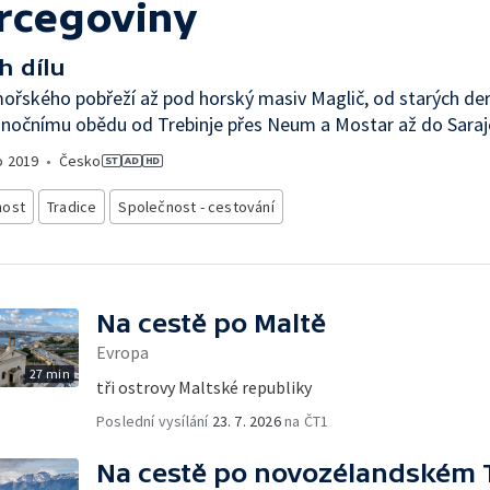
rcegoviny
h dílu
ořského pobřeží až pod horský masiv Maglič, od starých der
onočnímu obědu od Trebinje přes Neum a Mostar až do Saraj
o
2019
•
Česko
nost
Tradice
Společnost - cestování
Na cestě po Maltě
Evropa
27 min
tři ostrovy Maltské republiky
Poslední vysílání
23. 7. 2026
na ČT1
Na cestě po novozélandském 