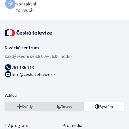
kontaktní
formulář
Divácké centrum
každý všední den:
8:00—16:00 hodin
261 136 113
info@ceskatelevize.cz
Vzhled
Světlý
Tmavý
Systém
TV program
Pro média