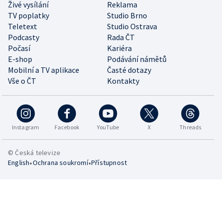
Živé vysílání
Reklama
TV poplatky
Studio Brno
Teletext
Studio Ostrava
Podcasty
Rada ČT
Počasí
Kariéra
E-shop
Podávání námětů
Mobilní a TV aplikace
Časté dotazy
Vše o ČT
Kontakty
Instagram
Facebook
YouTube
X
Threads
© Česká televize
•
•
English
Ochrana soukromí
Přístupnost