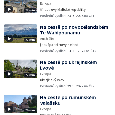
Evropa
tři ostrovy Maltské republiky
27 min
Poslední vysílání
23. 7. 2026
na ČT1
Na cestě po novozélandském
Te Wahipounamu
Austrálie
27 min
jihozápadní Nový Zéland
Poslední vysílání
13. 10. 2025
na ČT2
Na cestě po ukrajinském
Lvově
Evropa
27 min
Ukrajinský Lvov
Poslední vysílání
29. 9. 2022
na ČT2
Na cestě po rumunském
Valašsku
Evropa
26 min