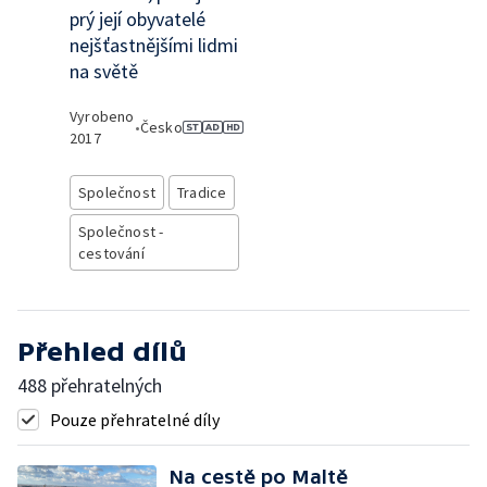
prý její obyvatelé
nejšťastnějšími lidmi
na světě
Vyrobeno
•
Česko
2017
Společnost
Tradice
Společnost -
cestování
Přehled dílů
488 přehratelných
Pouze přehratelné díly
Na cestě po Maltě