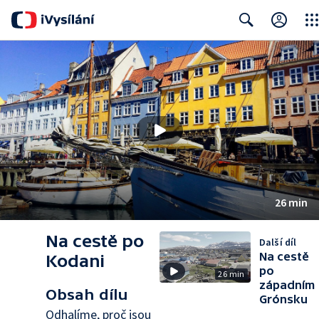
Clos
Search
26 min
Na cestě po
Další díl
Na cestě
Kodani
po
26 min
západním
Obsah dílu
Grónsku
Odhalíme, proč jsou