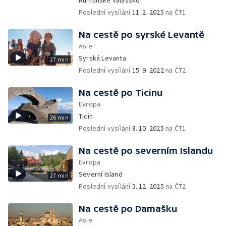
Rumunské Valašsko
Poslední vysílání
11. 2. 2025
na ČT1
Na cestě po syrské Levantě
Asie
Syrská Levanta
27 min
Poslední vysílání
15. 9. 2022
na ČT2
Na cestě po Ticinu
Evropa
Ticin
26 min
Poslední vysílání
8. 10. 2025
na ČT1
Na cestě po severním Islandu
Evropa
Severní Island
27 min
Poslední vysílání
5. 12. 2025
na ČT2
Na cestě po Damašku
Asie