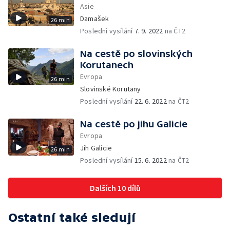
Asie
Damašek
26 min
Poslední vysílání
7. 9. 2022
na ČT2
Na cestě po slovinských
Korutanech
Evropa
26 min
Slovinské Korutany
Poslední vysílání
22. 6. 2022
na ČT2
Na cestě po jihu Galicie
Evropa
Jih Galicie
26 min
Poslední vysílání
15. 6. 2022
na ČT2
Dalších 10 dílů
Ostatní také sledují