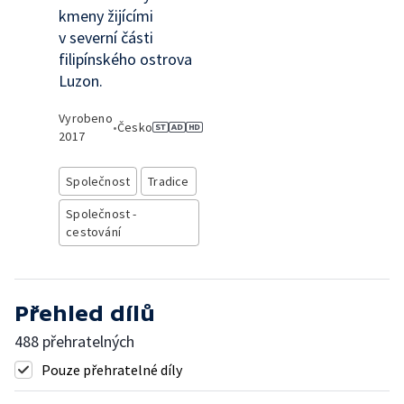
kmeny žijícími
v severní části
filipínského ostrova
Luzon.
Vyrobeno
•
Česko
2017
Společnost
Tradice
Společnost -
cestování
Přehled dílů
488 přehratelných
Pouze přehratelné díly