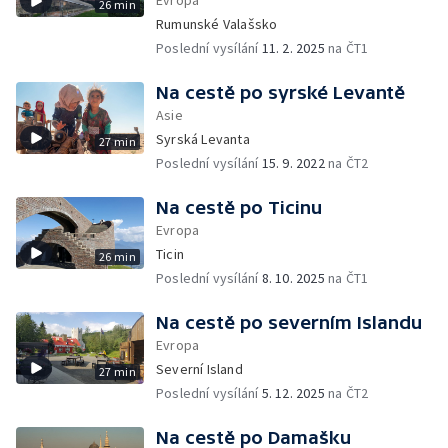
Evropa
26 min
Rumunské Valašsko
Poslední vysílání
11. 2. 2025
na ČT1
Na cestě po syrské Levantě
Asie
Syrská Levanta
27 min
Poslední vysílání
15. 9. 2022
na ČT2
Na cestě po Ticinu
Evropa
Ticin
26 min
Poslední vysílání
8. 10. 2025
na ČT1
Na cestě po severním Islandu
Evropa
Severní Island
27 min
Poslední vysílání
5. 12. 2025
na ČT2
Na cestě po Damašku