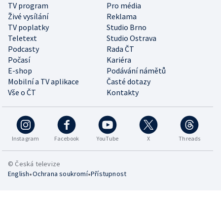
TV program
Pro média
Živé vysílání
Reklama
TV poplatky
Studio Brno
Teletext
Studio Ostrava
Podcasty
Rada ČT
Počasí
Kariéra
E-shop
Podávání námětů
Mobilní a TV aplikace
Časté dotazy
Vše o ČT
Kontakty
Instagram
Facebook
YouTube
X
Threads
© Česká televize
•
•
English
Ochrana soukromí
Přístupnost