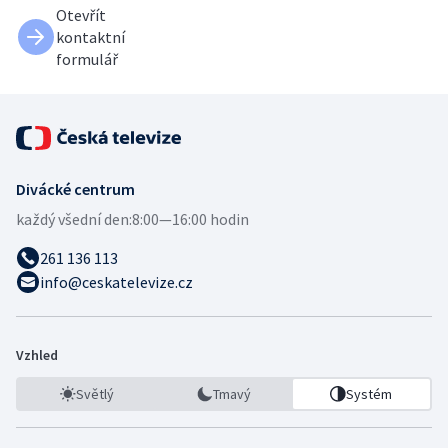
Otevřít
kontaktní
formulář
Divácké centrum
každý všední den:
8:00—16:00 hodin
261 136 113
info@ceskatelevize.cz
Vzhled
Světlý
Tmavý
Systém