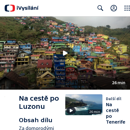
Clos
Search
26 min
Na cestě po
Další díl
Na
Luzonu
cestě
26 min
po
Obsah dílu
Tenerife
Za domorodými