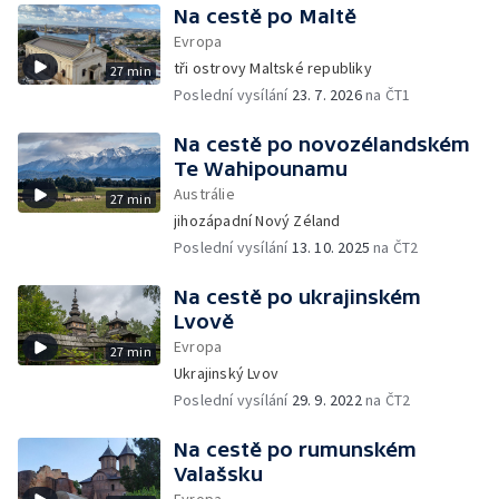
Na cestě po Maltě
Evropa
tři ostrovy Maltské republiky
27 min
Poslední vysílání
23. 7. 2026
na ČT1
Na cestě po novozélandském
Te Wahipounamu
Austrálie
27 min
jihozápadní Nový Zéland
Poslední vysílání
13. 10. 2025
na ČT2
Na cestě po ukrajinském
Lvově
Evropa
27 min
Ukrajinský Lvov
Poslední vysílání
29. 9. 2022
na ČT2
Na cestě po rumunském
Valašsku