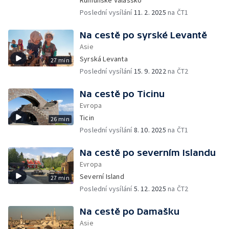
Rumunské Valašsko
Poslední vysílání
11. 2. 2025
na ČT1
Na cestě po syrské Levantě
Asie
Syrská Levanta
27 min
Poslední vysílání
15. 9. 2022
na ČT2
Na cestě po Ticinu
Evropa
Ticin
26 min
Poslední vysílání
8. 10. 2025
na ČT1
Na cestě po severním Islandu
Evropa
Severní Island
27 min
Poslední vysílání
5. 12. 2025
na ČT2
Na cestě po Damašku
Asie