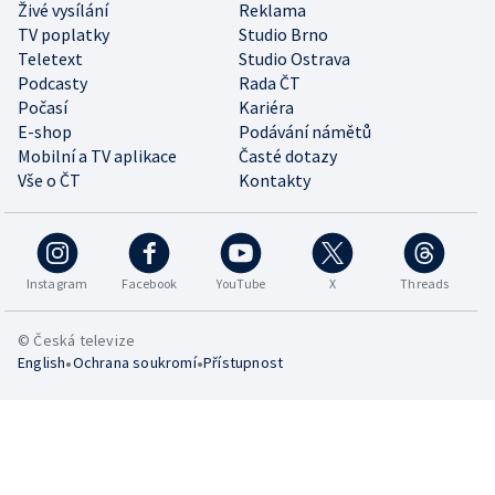
Živé vysílání
Reklama
TV poplatky
Studio Brno
Teletext
Studio Ostrava
Podcasty
Rada ČT
Počasí
Kariéra
E-shop
Podávání námětů
Mobilní a TV aplikace
Časté dotazy
Vše o ČT
Kontakty
Instagram
Facebook
YouTube
X
Threads
© Česká televize
•
•
English
Ochrana soukromí
Přístupnost