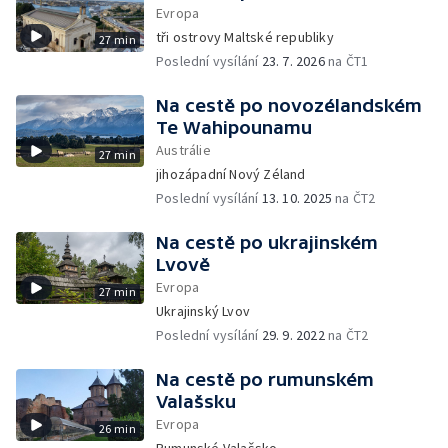
Evropa
tři ostrovy Maltské republiky
27 min
Poslední vysílání
23. 7. 2026
na ČT1
Na cestě po novozélandském
Te Wahipounamu
Austrálie
27 min
jihozápadní Nový Zéland
Poslední vysílání
13. 10. 2025
na ČT2
Na cestě po ukrajinském
Lvově
Evropa
27 min
Ukrajinský Lvov
Poslední vysílání
29. 9. 2022
na ČT2
Na cestě po rumunském
Valašsku
Evropa
26 min