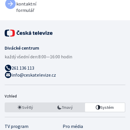
kontaktní
formulář
Divácké centrum
každý všední den:
8:00—16:00 hodin
261 136 113
info@ceskatelevize.cz
Vzhled
Světlý
Tmavý
Systém
TV program
Pro média