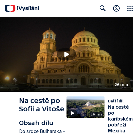
Clos
Search
26 min
Na cestě po
Další díl
Na cestě
Sofii a Vitoše
po
26 min
karibském
Obsah dílu
pobřeží
Do srdce Bulharska –
Mexika