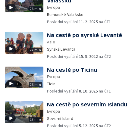
Valašsku
Evropa
26 min
Rumunské Valašsko
Poslední vysílání
11. 2. 2025
na ČT1
Na cestě po syrské Levantě
Asie
Syrská Levanta
27 min
Poslední vysílání
15. 9. 2022
na ČT2
Na cestě po Ticinu
Evropa
Ticin
26 min
Poslední vysílání
8. 10. 2025
na ČT1
Na cestě po severním Islandu
Evropa
Severní Island
27 min
Poslední vysílání
5. 12. 2025
na ČT2