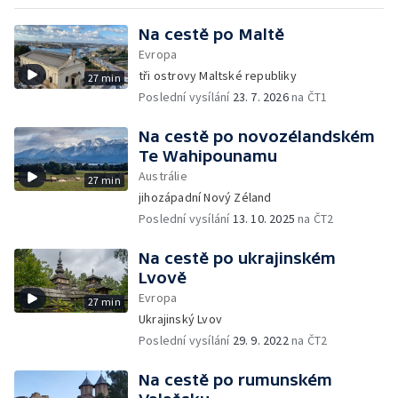
Na cestě po Maltě
Evropa
tři ostrovy Maltské republiky
27 min
Poslední vysílání
23. 7. 2026
na ČT1
Na cestě po novozélandském
Te Wahipounamu
Austrálie
27 min
jihozápadní Nový Zéland
Poslední vysílání
13. 10. 2025
na ČT2
Na cestě po ukrajinském
Lvově
Evropa
27 min
Ukrajinský Lvov
Poslední vysílání
29. 9. 2022
na ČT2
Na cestě po rumunském