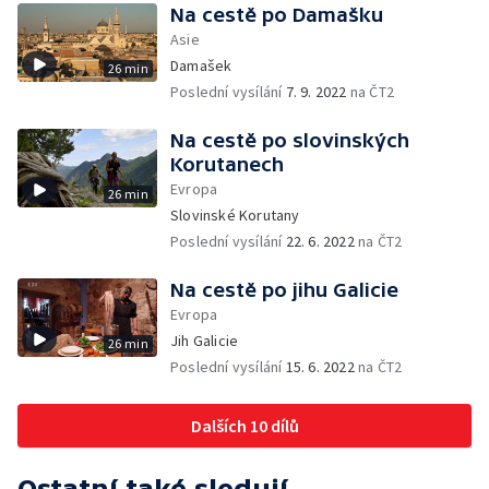
Na cestě po Damašku
Asie
Damašek
26 min
Poslední vysílání
7. 9. 2022
na ČT2
Na cestě po slovinských
Korutanech
Evropa
26 min
Slovinské Korutany
Poslední vysílání
22. 6. 2022
na ČT2
Na cestě po jihu Galicie
Evropa
Jih Galicie
26 min
Poslední vysílání
15. 6. 2022
na ČT2
Dalších 10 dílů
Ostatní také sledují