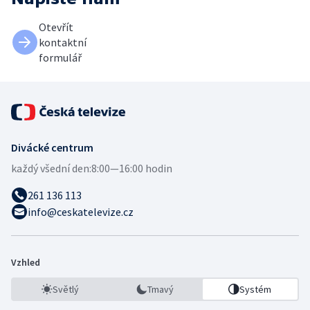
Otevřít
kontaktní
formulář
Divácké centrum
každý všední den:
8:00—16:00 hodin
261 136 113
info@ceskatelevize.cz
Vzhled
Světlý
Tmavý
Systém