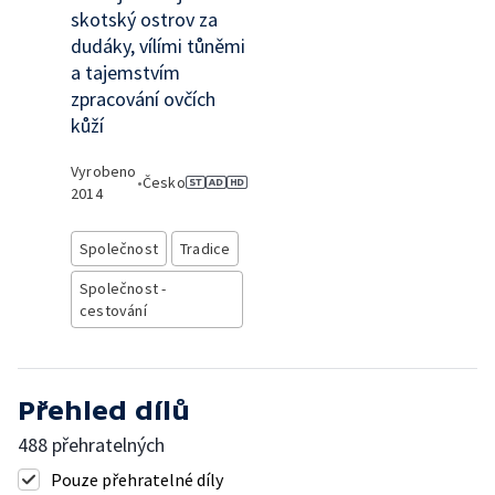
skotský ostrov za
dudáky, vílími tůněmi
a tajemstvím
zpracování ovčích
kůží
Vyrobeno
•
Česko
2014
Společnost
Tradice
Společnost -
cestování
Přehled dílů
488 přehratelných
Pouze přehratelné díly