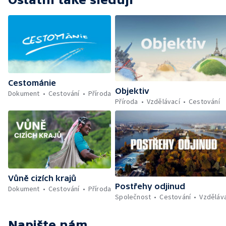
Cestománie
Objektiv
Dokument
Cestování
Příroda
Příroda
Vzdělávací
Cestování
Vůně cizích krajů
Postřehy odjinud
Dokument
Cestování
Příroda
Společnost
Cestování
Vzděláv
Napište nám