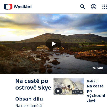
Clos
Search
26 min
Na cestě po
Další díl
Na cestě
ostrově Skye
po
27 min
východní
Obsah dílu
Jávě
Na nejznámější