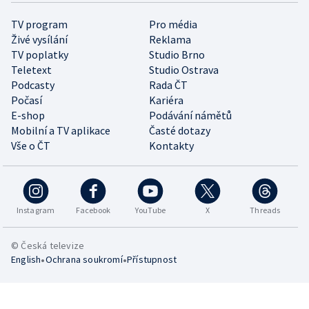
TV program
Pro média
Živé vysílání
Reklama
TV poplatky
Studio Brno
Teletext
Studio Ostrava
Podcasty
Rada ČT
Počasí
Kariéra
E-shop
Podávání námětů
Mobilní a TV aplikace
Časté dotazy
Vše o ČT
Kontakty
Instagram
Facebook
YouTube
X
Threads
© Česká televize
•
•
English
Ochrana soukromí
Přístupnost