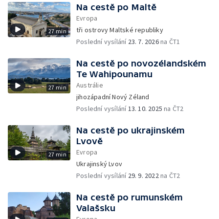
Na cestě po Maltě
Evropa
tři ostrovy Maltské republiky
27 min
Poslední vysílání
23. 7. 2026
na ČT1
Na cestě po novozélandském
Te Wahipounamu
Austrálie
27 min
jihozápadní Nový Zéland
Poslední vysílání
13. 10. 2025
na ČT2
Na cestě po ukrajinském
Lvově
Evropa
27 min
Ukrajinský Lvov
Poslední vysílání
29. 9. 2022
na ČT2
Na cestě po rumunském
Valašsku