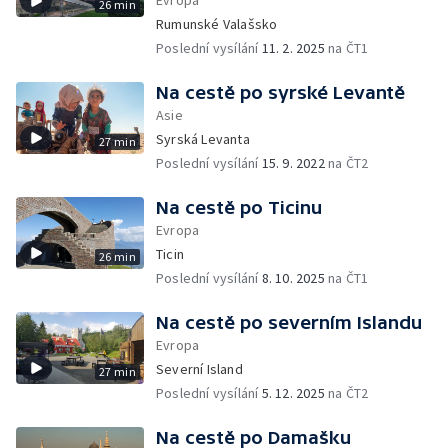
Evropa
26 min
Rumunské Valašsko
Poslední vysílání
11. 2. 2025
na ČT1
Na cestě po syrské Levantě
Asie
Syrská Levanta
27 min
Poslední vysílání
15. 9. 2022
na ČT2
Na cestě po Ticinu
Evropa
Ticin
26 min
Poslední vysílání
8. 10. 2025
na ČT1
Na cestě po severním Islandu
Evropa
Severní Island
27 min
Poslední vysílání
5. 12. 2025
na ČT2
Na cestě po Damašku