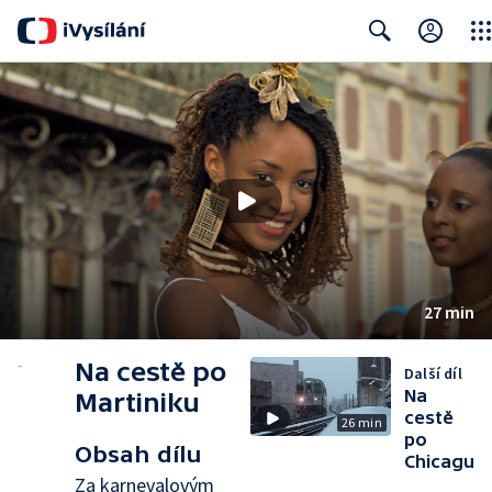
Clos
Search
27 min
Na cestě po
Další díl
Na
Martiniku
cestě
26 min
po
Obsah dílu
Chicagu
Za karnevalovým