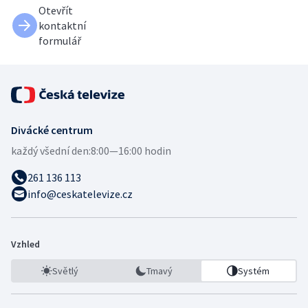
Otevřít
kontaktní
formulář
Divácké centrum
každý všední den:
8:00—16:00 hodin
261 136 113
info@ceskatelevize.cz
Vzhled
Světlý
Tmavý
Systém