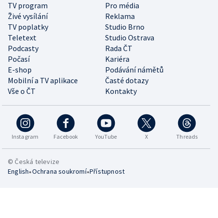
TV program
Pro média
Živé vysílání
Reklama
TV poplatky
Studio Brno
Teletext
Studio Ostrava
Podcasty
Rada ČT
Počasí
Kariéra
E-shop
Podávání námětů
Mobilní a TV aplikace
Časté dotazy
Vše o ČT
Kontakty
Instagram
Facebook
YouTube
X
Threads
© Česká televize
•
•
English
Ochrana soukromí
Přístupnost