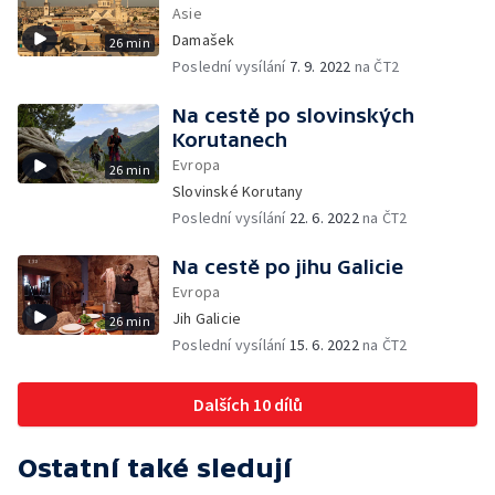
Asie
Damašek
26 min
Poslední vysílání
7. 9. 2022
na ČT2
Na cestě po slovinských
Korutanech
Evropa
26 min
Slovinské Korutany
Poslední vysílání
22. 6. 2022
na ČT2
Na cestě po jihu Galicie
Evropa
Jih Galicie
26 min
Poslední vysílání
15. 6. 2022
na ČT2
Dalších 10 dílů
Ostatní také sledují