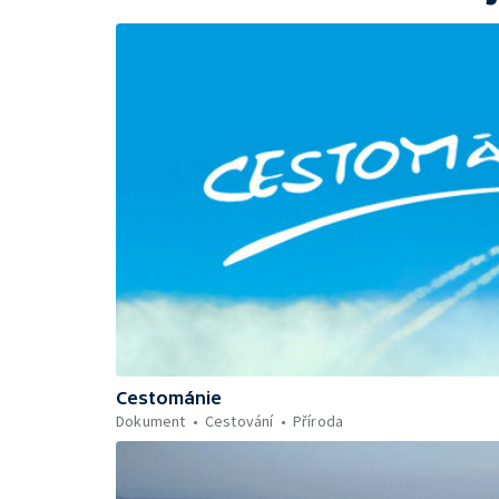
Cestománie
Dokument
Cestování
Příroda