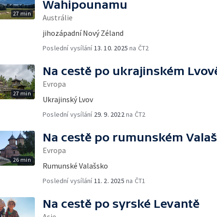
Wahipounamu
27 min
Austrálie
jihozápadní Nový Zéland
Poslední vysílání
13. 10. 2025
na ČT2
Na cestě po ukrajinském Lvov
Evropa
27 min
Ukrajinský Lvov
Poslední vysílání
29. 9. 2022
na ČT2
Na cestě po rumunském Vala
Evropa
26 min
Rumunské Valašsko
Poslední vysílání
11. 2. 2025
na ČT1
Na cestě po syrské Levantě
Asie