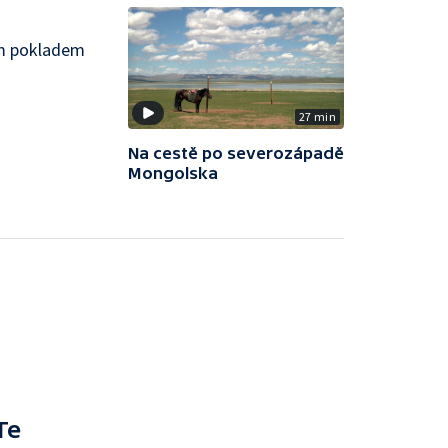
ým pokladem
27 min
Na cestě po severozápadě
Mongolska
Te