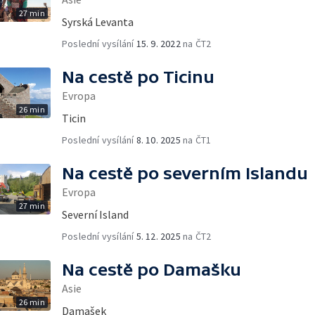
27 min
Syrská Levanta
Poslední vysílání
15. 9. 2022
na ČT2
Na cestě po Ticinu
Evropa
26 min
Ticin
Poslední vysílání
8. 10. 2025
na ČT1
Na cestě po severním Islandu
Evropa
27 min
Severní Island
Poslední vysílání
5. 12. 2025
na ČT2
Na cestě po Damašku
Asie
26 min
Damašek