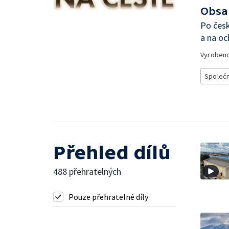
Obsa
Po čes
a na o
Vyroben
Společ
Přehled dílů
488 přehratelných
Pouze přehratelné díly