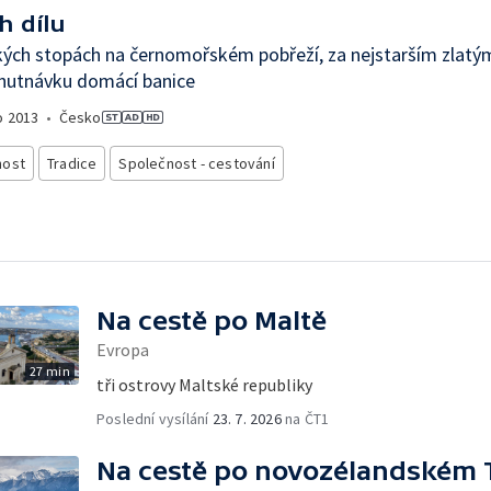
h dílu
kých stopách na černomořském pobřeží, za nejstarším zlat
chutnávku domácí banice
o
2013
•
Česko
nost
Tradice
Společnost - cestování
Na cestě po Maltě
Evropa
27 min
tři ostrovy Maltské republiky
Poslední vysílání
23. 7. 2026
na ČT1
Na cestě po novozélandském 