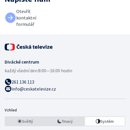
Otevřít
kontaktní
formulář
Divácké centrum
každý všední den:
8:00—16:00 hodin
261 136 113
info@ceskatelevize.cz
Vzhled
Světlý
Tmavý
Systém