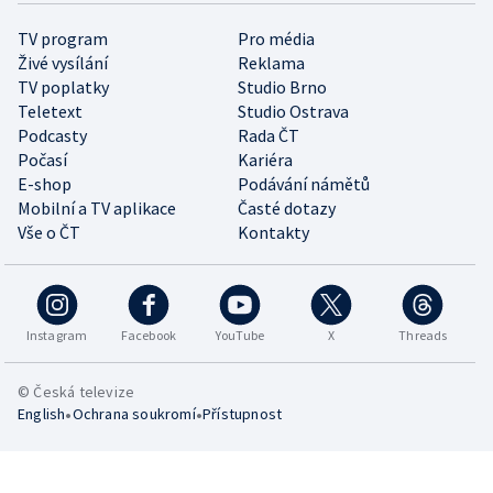
TV program
Pro média
Živé vysílání
Reklama
TV poplatky
Studio Brno
Teletext
Studio Ostrava
Podcasty
Rada ČT
Počasí
Kariéra
E-shop
Podávání námětů
Mobilní a TV aplikace
Časté dotazy
Vše o ČT
Kontakty
Instagram
Facebook
YouTube
X
Threads
© Česká televize
•
•
English
Ochrana soukromí
Přístupnost