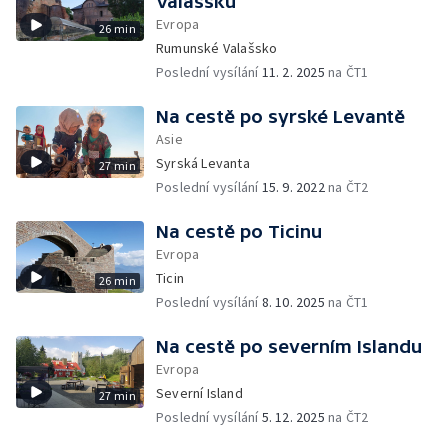
Valašsku
Evropa
26 min
Rumunské Valašsko
Poslední vysílání
11. 2. 2025
na ČT1
Na cestě po syrské Levantě
Asie
Syrská Levanta
27 min
Poslední vysílání
15. 9. 2022
na ČT2
Na cestě po Ticinu
Evropa
Ticin
26 min
Poslední vysílání
8. 10. 2025
na ČT1
Na cestě po severním Islandu
Evropa
Severní Island
27 min
Poslední vysílání
5. 12. 2025
na ČT2