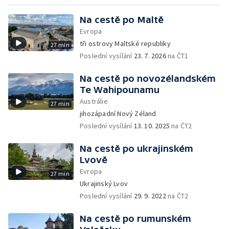
Na cestě po Maltě
Evropa
tři ostrovy Maltské republiky
27 min
Poslední vysílání
23. 7. 2026
na ČT1
Na cestě po novozélandském
Te Wahipounamu
Austrálie
27 min
jihozápadní Nový Zéland
Poslední vysílání
13. 10. 2025
na ČT2
Na cestě po ukrajinském
Lvově
Evropa
27 min
Ukrajinský Lvov
Poslední vysílání
29. 9. 2022
na ČT2
Na cestě po rumunském