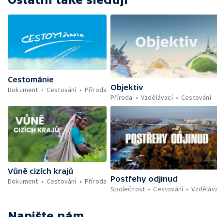
Cestománie
Objektiv
Dokument
Cestování
Příroda
Příroda
Vzdělávací
Cestování
Vůně cizích krajů
Postřehy odjinud
Dokument
Cestování
Příroda
Společnost
Cestování
Vzděláv
Napište nám