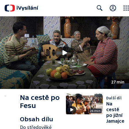
Clos
Search
27 min
Na cestě po
Další díl
Na
Fesu
cestě
26 min
po jižní
Obsah dílu
Jamajce
Do středověké