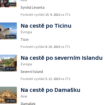
27 min
Syrská Levanta
Poslední vysílání
15. 9. 2022
na ČT2
Na cestě po Ticinu
Evropa
26 min
Ticin
Poslední vysílání
8. 10. 2025
na ČT1
Na cestě po severním Islandu
Evropa
27 min
Severní Island
Poslední vysílání
5. 12. 2025
na ČT2
Na cestě po Damašku
Asie
26 min
Damašek