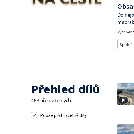
Obsa
Do nejo
maorský
Vyroben
Společ
Přehled dílů
488 přehratelných
Pouze přehratelné díly