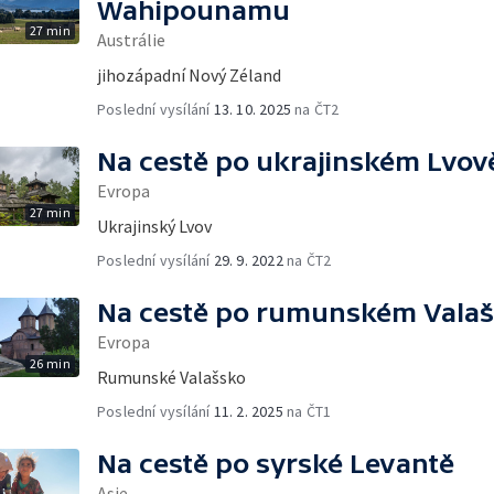
Wahipounamu
27 min
Austrálie
jihozápadní Nový Zéland
Poslední vysílání
13. 10. 2025
na ČT2
Na cestě po ukrajinském Lvov
Evropa
27 min
Ukrajinský Lvov
Poslední vysílání
29. 9. 2022
na ČT2
Na cestě po rumunském Vala
Evropa
26 min
Rumunské Valašsko
Poslední vysílání
11. 2. 2025
na ČT1
Na cestě po syrské Levantě
Asie