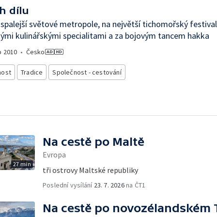
h dílu
spalejší světové metropole, na největší tichomořský festival
mi kulinářskými specialitami a za bojovým tancem hakka
o
2010
•
Česko
nost
Tradice
Společnost - cestování
Na cestě po Maltě
Evropa
27 min
tři ostrovy Maltské republiky
Poslední vysílání
23. 7. 2026
na ČT1
Na cestě po novozélandském 