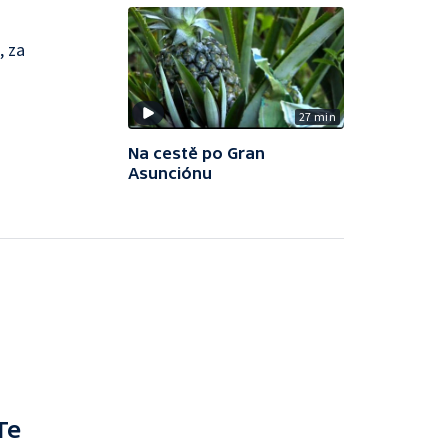
, za
27 min
Na cestě po Gran
Asunciónu
Te