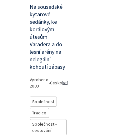
Na sousedské
kytarové
sedánky, ke
korálovým
útesům
Varadera a do
lesní arény na
nelegální
kohoutí zápasy
Vyrobeno
•
Česko
2009
Společnost
Tradice
Společnost -
cestování