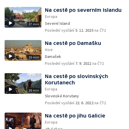
Na cestě po severním Islandu
Evropa
Severní Island
27 min
Poslední vysílání
5. 12. 2025
na ČT2
Na cestě po Damašku
Asie
Damašek
26 min
Poslední vysílání
7. 9. 2022
na ČT2
Na cestě po slovinských
Korutanech
Evropa
26 min
Slovinské Korutany
Poslední vysílání
22. 6. 2022
na ČT2
Na cestě po jihu Galicie
Evropa