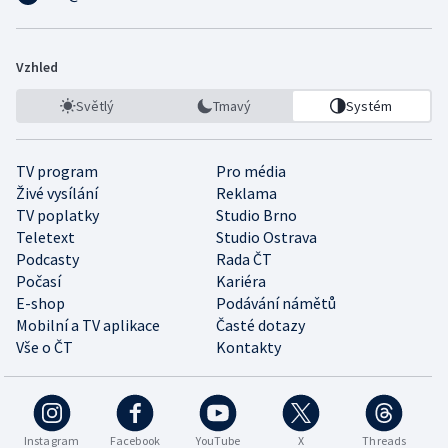
Vzhled
Světlý
Tmavý
Systém
TV program
Pro média
Živé vysílání
Reklama
TV poplatky
Studio Brno
Teletext
Studio Ostrava
Podcasty
Rada ČT
Počasí
Kariéra
E-shop
Podávání námětů
Mobilní a TV aplikace
Časté dotazy
Vše o ČT
Kontakty
Instagram
Facebook
YouTube
X
Threads