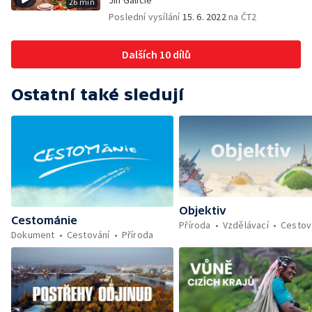
Jih Galicie
26 min
Poslední vysílání
15. 6. 2022
na ČT2
Dalších 10 dílů
Ostatní také sledují
Objektiv
Cestománie
Příroda
Vzdělávací
Cestov
Dokument
Cestování
Příroda