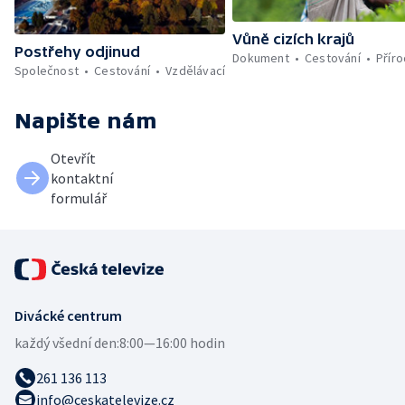
Vůně cizích krajů
Postřehy odjinud
Dokument
Cestování
Přír
Společnost
Cestování
Vzdělávací
Napište nám
Otevřít
kontaktní
formulář
Divácké centrum
každý všední den:
8:00—16:00 hodin
261 136 113
info@ceskatelevize.cz