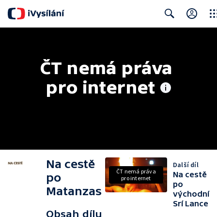
Clos
Search
ČT nemá práva 
pro internet
Na cestě
Další díl
ČT nemá práva
Na cestě
po
pro internet
po
Matanzas
východní
Srí Lance
Obsah dílu