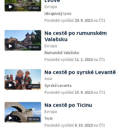
Lvově
Evropa
27 min
Ukrajinský Lvov
Poslední vysílání
29. 9. 2022
na ČT2
Na cestě po rumunském
Valašsku
Evropa
26 min
Rumunské Valašsko
Poslední vysílání
11. 2. 2025
na ČT1
Na cestě po syrské Levantě
Asie
Syrská Levanta
27 min
Poslední vysílání
15. 9. 2022
na ČT2
Na cestě po Ticinu
Evropa
Ticin
26 min
Poslední vysílání
8. 10. 2025
na ČT1