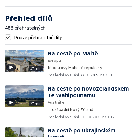
Přehled dílů
488 přehratelných
Pouze přehratelné díly
Na cestě po Maltě
Evropa
tři ostrovy Maltské republiky
27 min
Poslední vysílání
23. 7. 2026
na ČT1
Na cestě po novozélandském
Te Wahipounamu
Austrálie
27 min
jihozápadní Nový Zéland
Poslední vysílání
13. 10. 2025
na ČT2
Na cestě po ukrajinském