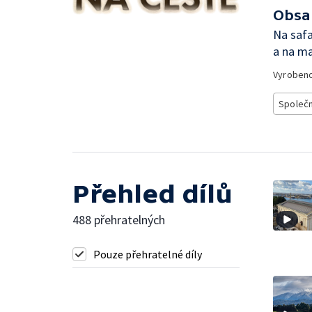
Obsa
Na safa
a na ma
Vyroben
Společ
Přehled dílů
488 přehratelných
Pouze přehratelné díly