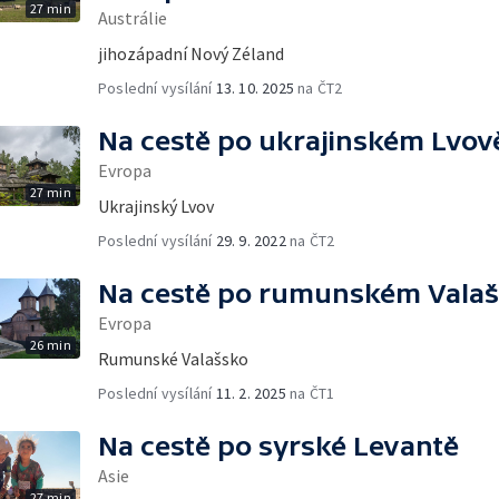
27 min
Austrálie
jihozápadní Nový Zéland
Poslední vysílání
13. 10. 2025
na ČT2
Na cestě po ukrajinském Lvov
Evropa
27 min
Ukrajinský Lvov
Poslední vysílání
29. 9. 2022
na ČT2
Na cestě po rumunském Vala
Evropa
26 min
Rumunské Valašsko
Poslední vysílání
11. 2. 2025
na ČT1
Na cestě po syrské Levantě
Asie
27 min