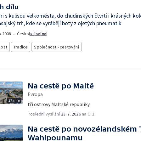
h dílu
ri s kulisou velkoměsta, do chudinských čtvrtí i krásných kolo
sajský trh, kde se vyrábějí boty z ojetých pneumatik
o
2008
•
Česko
nost
Tradice
Společnost - cestování
Na cestě po Maltě
Evropa
27 min
tři ostrovy Maltské republiky
Poslední vysílání
23. 7. 2026
na ČT1
Na cestě po novozélandském 
Wahipounamu