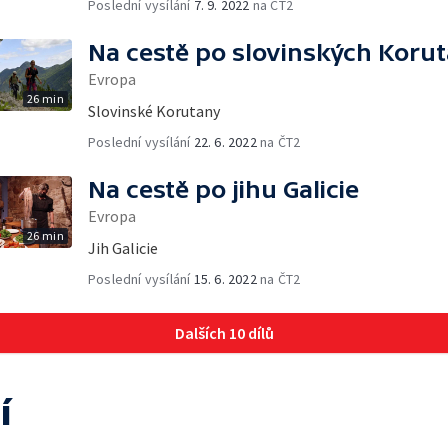
Poslední vysílání
7. 9. 2022
na ČT2
Na cestě po slovinských Koru
Evropa
26 min
Slovinské Korutany
Poslední vysílání
22. 6. 2022
na ČT2
Na cestě po jihu Galicie
Evropa
26 min
Jih Galicie
Poslední vysílání
15. 6. 2022
na ČT2
Dalších 10 dílů
í