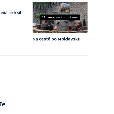
niálních vil
ČT nemá práva pro internet
Na cestě po Moldavsku
Te