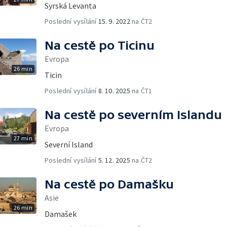
Syrská Levanta
Poslední vysílání
15. 9. 2022
na ČT2
Na cestě po Ticinu
Evropa
26 min
Ticin
Poslední vysílání
8. 10. 2025
na ČT1
Na cestě po severním Islandu
Evropa
27 min
Severní Island
Poslední vysílání
5. 12. 2025
na ČT2
Na cestě po Damašku
Asie
26 min
Damašek