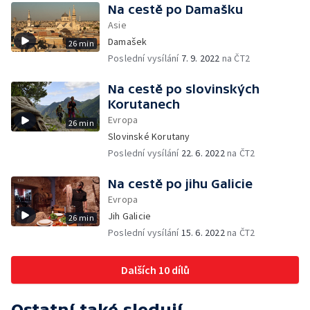
Na cestě po Damašku
Asie
Damašek
26 min
Poslední vysílání
7. 9. 2022
na ČT2
Na cestě po slovinských
Korutanech
Evropa
26 min
Slovinské Korutany
Poslední vysílání
22. 6. 2022
na ČT2
Na cestě po jihu Galicie
Evropa
Jih Galicie
26 min
Poslední vysílání
15. 6. 2022
na ČT2
Dalších 10 dílů
Ostatní také sledují