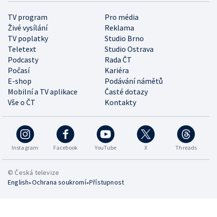
TV program
Pro média
Živé vysílání
Reklama
TV poplatky
Studio Brno
Teletext
Studio Ostrava
Podcasty
Rada ČT
Počasí
Kariéra
E-shop
Podávání námětů
Mobilní a TV aplikace
Časté dotazy
Vše o ČT
Kontakty
Instagram
Facebook
YouTube
X
Threads
© Česká televize
•
•
English
Ochrana soukromí
Přístupnost