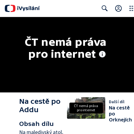
Clos
Search
ČT nemá práva 
pro internet
Na cestě po
Další díl
ČT nemá práva
Na cestě
Addu
pro internet
po
Orknejích
Obsah dílu
Na maledivský atol,