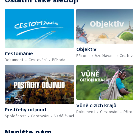
Objektiv
Cestománie
Příroda
Vzdělávací
Cestov
Dokument
Cestování
Příroda
Vůně cizích krajů
Postřehy odjinud
Dokument
Cestování
Přír
Společnost
Cestování
Vzdělávací
Napište nám