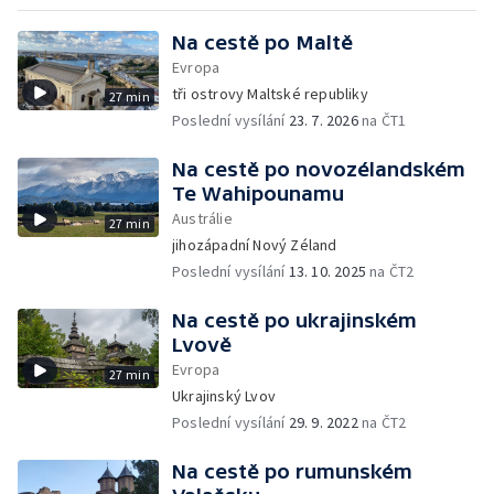
Na cestě po Maltě
Evropa
tři ostrovy Maltské republiky
27 min
Poslední vysílání
23. 7. 2026
na ČT1
Na cestě po novozélandském
Te Wahipounamu
Austrálie
27 min
jihozápadní Nový Zéland
Poslední vysílání
13. 10. 2025
na ČT2
Na cestě po ukrajinském
Lvově
Evropa
27 min
Ukrajinský Lvov
Poslední vysílání
29. 9. 2022
na ČT2
Na cestě po rumunském