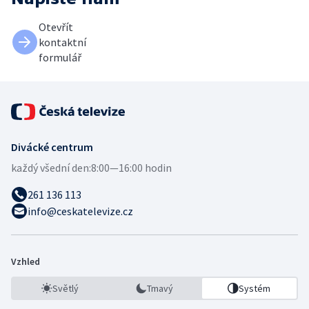
Otevřít
kontaktní
formulář
Divácké centrum
každý všední den:
8:00—16:00 hodin
261 136 113
info@ceskatelevize.cz
Vzhled
Světlý
Tmavý
Systém