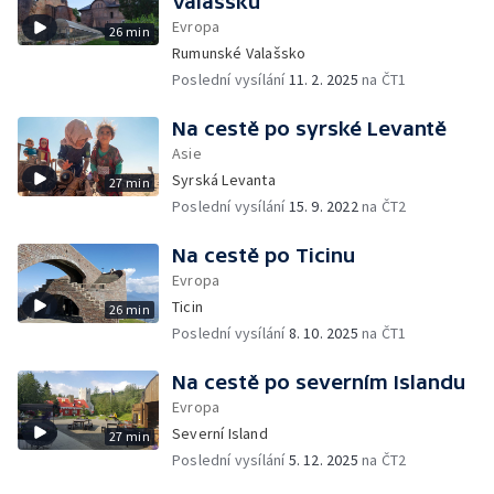
Valašsku
Evropa
26 min
Rumunské Valašsko
Poslední vysílání
11. 2. 2025
na ČT1
Na cestě po syrské Levantě
Asie
Syrská Levanta
27 min
Poslední vysílání
15. 9. 2022
na ČT2
Na cestě po Ticinu
Evropa
Ticin
26 min
Poslední vysílání
8. 10. 2025
na ČT1
Na cestě po severním Islandu
Evropa
Severní Island
27 min
Poslední vysílání
5. 12. 2025
na ČT2