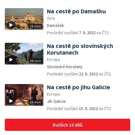
Na cestě po Damašku
Asie
Damašek
26 min
Poslední vysílání
7. 9. 2022
na ČT2
Na cestě po slovinských
Korutanech
Evropa
26 min
Slovinské Korutany
Poslední vysílání
22. 6. 2022
na ČT2
Na cestě po jihu Galicie
Evropa
Jih Galicie
26 min
Poslední vysílání
15. 6. 2022
na ČT2
Dalších 10 dílů