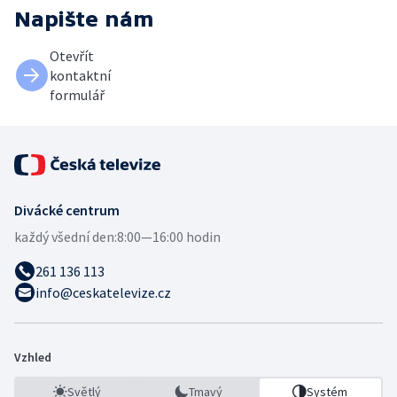
Napište nám
Otevřít
kontaktní
formulář
Divácké centrum
každý všední den:
8:00—16:00 hodin
261 136 113
info@ceskatelevize.cz
Vzhled
Světlý
Tmavý
Systém