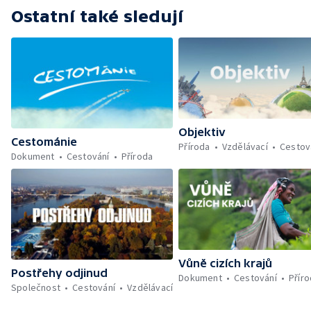
Ostatní také sledují
Objektiv
Cestománie
Příroda
Vzdělávací
Cestov
Dokument
Cestování
Příroda
Vůně cizích krajů
Postřehy odjinud
Dokument
Cestování
Přír
Společnost
Cestování
Vzdělávací