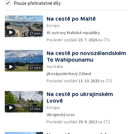
Pouze přehratelné díly
Na cestě po Maltě
Evropa
tři ostrovy Maltské republiky
27 min
Poslední vysílání
23. 7. 2026
na ČT1
Na cestě po novozélandském
Te Wahipounamu
Austrálie
27 min
jihozápadní Nový Zéland
Poslední vysílání
13. 10. 2025
na ČT2
Na cestě po ukrajinském
Lvově
Evropa
27 min
Ukrajinský Lvov
Poslední vysílání
29. 9. 2022
na ČT2