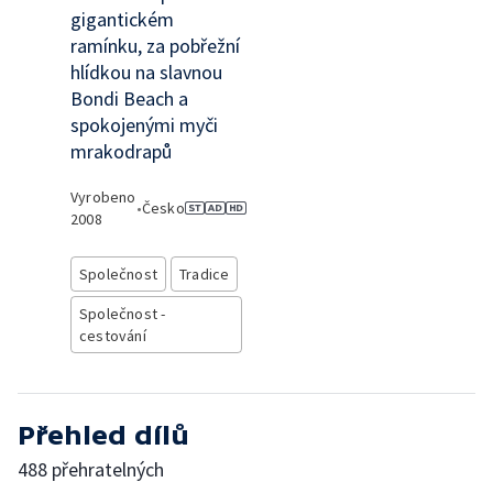
gigantickém
ramínku, za pobřežní
hlídkou na slavnou
Bondi Beach a
spokojenými myči
mrakodrapů
Vyrobeno
•
Česko
2008
Společnost
Tradice
Společnost -
cestování
Přehled dílů
488 přehratelných