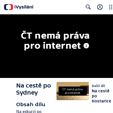
Clos
Search
ČT nemá práva 
pro internet
Na cestě po
Další díl
ČT nemá práva
Na cestě
Sydney
pro internet
po
Kostarice
Obsah dílu
Na exkurzi po