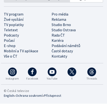
TV program
Pro média
Živé vysílání
Reklama
TV poplatky
Studio Brno
Teletext
Studio Ostrava
Podcasty
Rada ČT
Počasí
Kariéra
E-shop
Podávání námětů
Mobilní a TV aplikace
Časté dotazy
Vše o ČT
Kontakty
Instagram
Facebook
YouTube
X
Threads
© Česká televize
•
•
English
Ochrana soukromí
Přístupnost