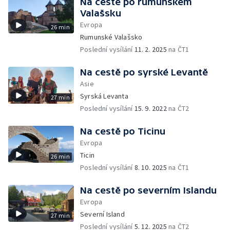
Na cestě po rumunském
Valašsku
Evropa
26 min
Rumunské Valašsko
Poslední vysílání
11. 2. 2025
na ČT1
Na cestě po syrské Levantě
Asie
Syrská Levanta
27 min
Poslední vysílání
15. 9. 2022
na ČT2
Na cestě po Ticinu
Evropa
Ticin
26 min
Poslední vysílání
8. 10. 2025
na ČT1
Na cestě po severním Islandu
Evropa
Severní Island
27 min
Poslední vysílání
5. 12. 2025
na ČT2