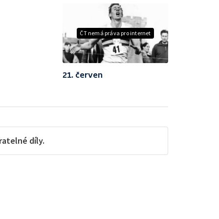
ČT nemá práva pro internet
21. červen
telné díly.