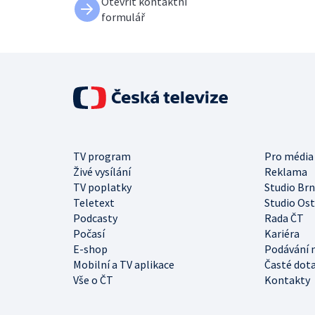
Otevřít kontaktní
formulář
TV program
Pro média
Živé vysílání
Reklama
TV poplatky
Studio Br
Teletext
Studio Os
Podcasty
Rada ČT
Počasí
Kariéra
E-shop
Podávání 
Mobilní a TV aplikace
Časté dot
Vše o ČT
Kontakty