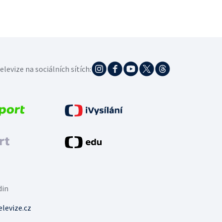
elevize na sociálních sítích:
din
levize.cz