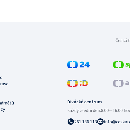
Česká t
no
trava
Divácké centrum
námětů
azy
každý všední den:
8:00—16:00 ho
261 136 113
info@ceskate