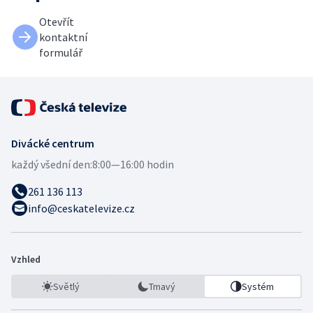
Otevřít
kontaktní
formulář
Divácké centrum
každý všední den:
8:00—16:00 hodin
261 136 113
info@ceskatelevize.cz
Vzhled
Světlý
Tmavý
Systém