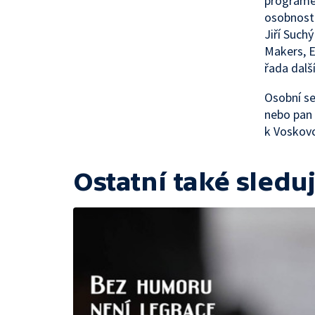
programe
osobnost.
Jiří Such
Makers, E
řada dalš
Osobní s
nebo pan 
k Voskovc
Ostatní také sleduj