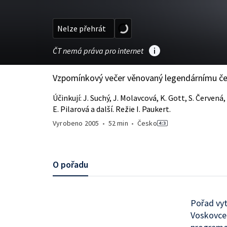
Nelze přehrát
ČT nemá práva pro internet
Vzpomínkový večer věnovaný legendárnímu če
Účinkují: J. Suchý, J. Molavcová, K. Gott, S. Červená
E. Pilarová a další. Režie I. Paukert.
Vyrobeno
2005
•
52 min
•
Česko
O pořadu
Pořad vyt
Voskovcem