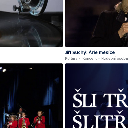
Jiří Suchý: Árie měsíce
Kultura
Koncert
Hudební osobn