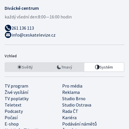
Divácké centrum
každý všední den:
8:00—16:00 hodin
261 136 113
info@ceskatelevize.cz
Vzhled
Světlý
Tmavý
Systém
TV program
Pro média
Živé vysílání
Reklama
TV poplatky
Studio Brno
Teletext
Studio Ostrava
Podcasty
Rada ČT
Počasí
Kariéra
E-shop
Podávání námětů