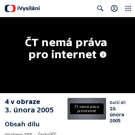
Close
Search
ČT nemá práva 
pro internet
4 v obraze
Další díl
ČT nemá práva
3. února 2005
10.
pro internet
února
2005
Obsah dílu
Vyrobeno
2005
•
Česko