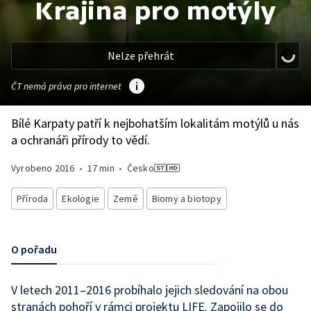
Krajina pro motýly
Nelze přehrát
ČT nemá práva pro internet
Bílé Karpaty patří k nejbohatším lokalitám motýlů u nás
a ochranáři přírody to vědí.
Vyrobeno
2016
•
17 min
•
Česko
Příroda
Ekologie
Země
Biomy a biotopy
O pořadu
V letech 2011–2016 probíhalo jejich sledování na obou
stranách pohoří v rámci projektu LIFE. Zapojilo se do