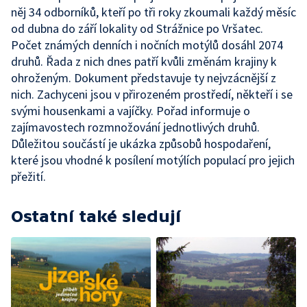
něj 34 odborníků, kteří po tři roky zkoumali každý měsíc
od dubna do září lokality od Strážnice po Vršatec.
Počet známých denních i nočních motýlů dosáhl 2074
druhů. Řada z nich dnes patří kvůli změnám krajiny k
ohroženým. Dokument představuje ty nejvzácnější z
nich. Zachyceni jsou v přirozeném prostředí, někteří i se
svými housenkami a vajíčky. Pořad informuje o
zajímavostech rozmnožování jednotlivých druhů.
Důležitou součástí je ukázka způsobů hospodaření,
které jsou vhodné k posílení motýlích populací pro jejich
přežití.
Ostatní také sledují