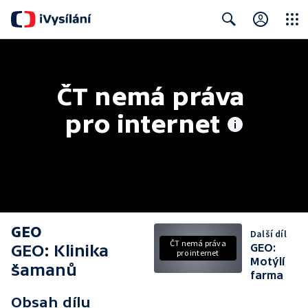
Close
Search
ČT nemá práva 
pro internet
GEO
Další díl
ČT nemá práva
GEO: Klinika
GEO:
pro internet
Motýlí
šamanů
farma
Obsah dílu