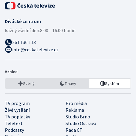
Divácké centrum
každý všední den:
8:00—16:00 hodin
261 136 113
info@ceskatelevize.cz
Vzhled
Světlý
Tmavý
Systém
TV program
Pro média
Živé vysílání
Reklama
TV poplatky
Studio Brno
Teletext
Studio Ostrava
Podcasty
Rada ČT