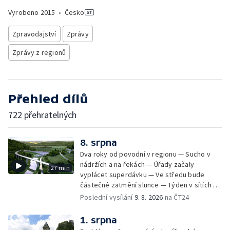
Vyrobeno
2015
•
Česko
Zpravodajství
Zprávy
Zprávy z regionů
Přehled dílů
722 přehratelných
8. srpna
Dva roky od povodní v regionu — Sucho v
nádržích a na řekách — Úřady začaly
27 min
vyplácet superdávku — Ve středu bude
částečné zatmění slunce — Týden v sítích —
Jede se mistrovství světa v koloběhu —
Poslední vysílání
9. 8. 2026
na ČT24
Týden v obrazech
1. srpna