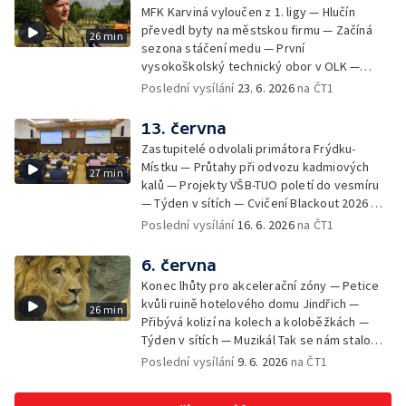
MFK Karviná vyloučen z 1. ligy — Hlučín
převedl byty na městskou firmu — Začíná
26 min
sezona stáčení medu — První
vysokoškolský technický obor v OLK —
Týden v sítích — Tanky Leopard 2A4
Poslední vysílání
23. 6. 2026
na ČT1
trénovaly jízdu po dálnici — Uložení ostatků
četníka z Liptaňské tragédie
13. června
Zastupitelé odvolali primátora Frýdku-
Místku — Průtahy při odvozu kadmiových
27 min
kalů — Projekty VŠB-TUO poletí do vesmíru
— Týden v sítích — Cvičení Blackout 2026 —
Budeme sledovat
Poslední vysílání
16. 6. 2026
na ČT1
6. června
Konec lhůty pro akcelerační zóny — Petice
kvůli ruině hotelového domu Jindřich —
26 min
Přibývá kolizí na kolech a koloběžkách —
Týden v sítích — Muzikál Tak se nám stalo
končí — Pěchotní srub otevřen pro
Poslední vysílání
9. 6. 2026
na ČT1
veřejnost — Olomoucká Zoo má 70 let