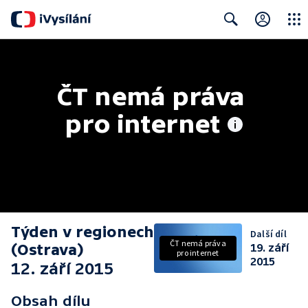
Close
Search
ČT nemá práva 
pro internet
Týden v regionech
Další díl
ČT nemá práva
(Ostrava)
19. září
pro internet
2015
12. září 2015
Obsah dílu