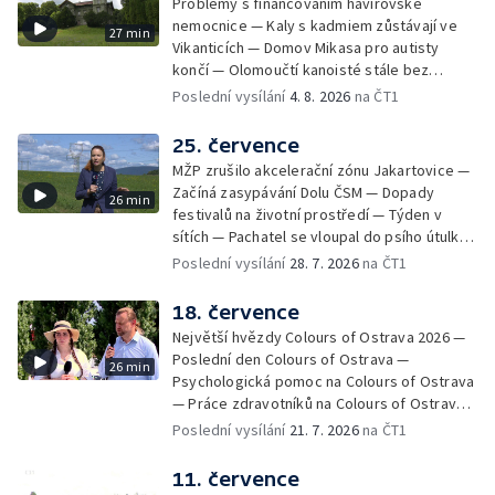
Problémy s financováním havířovské
nemocnice — Kaly s kadmiem zůstávají ve
27 min
Vikanticích — Domov Mikasa pro autisty
končí — Olomoučtí kanoisté stále bez
cvičného kanálu — Tereza Kneblová je
Poslední vysílání
4. 8. 2026
na ČT1
mistryní světa ve slalomu — Týden v sítích —
Nové využití pro Hückelovy vily — Nové
25. července
varhany v Rudě u Rýmařova
MŽP zrušilo akcelerační zónu Jakartovice —
Začíná zasypávání Dolu ČSM — Dopady
26 min
festivalů na životní prostředí — Týden v
sítích — Pachatel se vloupal do psího útulku
— Dobrovolný armádní výcvik středoškoláků
Poslední vysílání
28. 7. 2026
na ČT1
— Týden v obrazech
18. července
Největší hvězdy Colours of Ostrava 2026 —
Poslední den Colours of Ostrava —
26 min
Psychologická pomoc na Colours of Ostrava
— Práce zdravotníků na Colours of Ostrava
— Týden v sítích — Umění v době umělé
Poslední vysílání
21. 7. 2026
na ČT1
inteligence
11. července