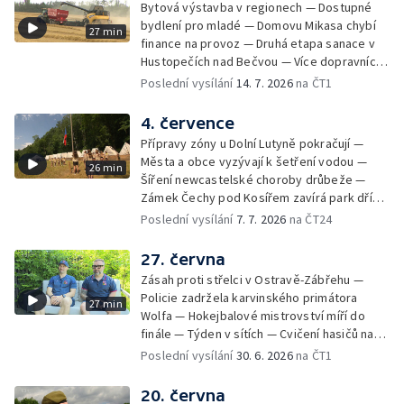
Bytová výstavba v regionech — Dostupné
bydlení pro mladé — Domovu Mikasa chybí
27 min
finance na provoz — Druhá etapa sanace v
Hustopečích nad Bečvou — Více dopravních
nehod v létě — Týden v sítích — Žně v Česku
Poslední vysílání
14. 7. 2026
na ČT1
komplikuje sucho — Týden v obrazech
4. července
Přípravy zóny u Dolní Lutyně pokračují —
Města a obce vyzývají k šetření vodou —
26 min
Šíření newcastelské choroby drůbeže —
Zámek Čechy pod Kosířem zavírá park dříve
— Začíná hlavní turistická sezóna v MS kraji
Poslední vysílání
7. 7. 2026
na ČT24
— Začínají letní tábory — Týden v sítích —
150 let od narození Jana Čapka
27. června
Zásah proti střelci v Ostravě-Zábřehu —
Policie zadržela karvinského primátora
27 min
Wolfa — Hokejbalové mistrovství míří do
finále — Týden v sítích — Cvičení hasičů na
letišti v Mošnově — Od července povinná
Poslední vysílání
30. 6. 2026
na ČT1
registrace psů — Týden v obrazech
20. června