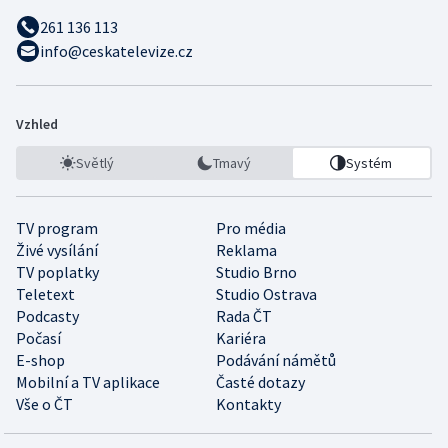
261 136 113
info@ceskatelevize.cz
Vzhled
Světlý
Tmavý
Systém
TV program
Pro média
Živé vysílání
Reklama
TV poplatky
Studio Brno
Teletext
Studio Ostrava
Podcasty
Rada ČT
Počasí
Kariéra
E-shop
Podávání námětů
Mobilní a TV aplikace
Časté dotazy
Vše o ČT
Kontakty