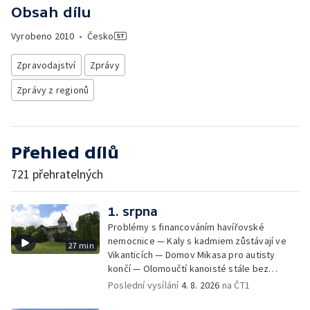
Obsah dílu
Vyrobeno
2010
•
Česko
Zpravodajství
Zprávy
Zprávy z regionů
Přehled dílů
721 přehratelných
1. srpna
Problémy s financováním havířovské
nemocnice — Kaly s kadmiem zůstávají ve
27 min
Vikanticích — Domov Mikasa pro autisty
končí — Olomoučtí kanoisté stále bez
cvičného kanálu — Tereza Kneblová je
Poslední vysílání
4. 8. 2026
na ČT1
mistryní světa ve slalomu — Týden v sítích —