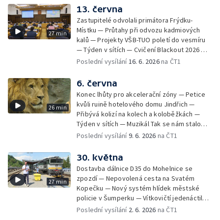
četníka z Liptaňské tragédie
13. června
Zastupitelé odvolali primátora Frýdku-
Místku — Průtahy při odvozu kadmiových
27 min
kalů — Projekty VŠB-TUO poletí do vesmíru
— Týden v sítích — Cvičení Blackout 2026 —
Budeme sledovat
Poslední vysílání
16. 6. 2026
na ČT1
6. června
Konec lhůty pro akcelerační zóny — Petice
kvůli ruině hotelového domu Jindřich —
26 min
Přibývá kolizí na kolech a koloběžkách —
Týden v sítích — Muzikál Tak se nám stalo
končí — Pěchotní srub otevřen pro
Poslední vysílání
9. 6. 2026
na ČT1
veřejnost — Olomoucká Zoo má 70 let
30. května
Dostavba dálnice D35 do Mohelnice se
zpozdí — Nepovolená cesta na Svatém
27 min
Kopečku — Nový systém hlídek městské
policie v Šumperku — Vítkovičtí jedenáctiletí
hráči vyhráli v USA — Týden v sítích —
Poslední vysílání
2. 6. 2026
na ČT1
Záchrana těžce zraněného cyklisty —