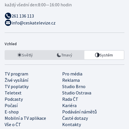
každý všední den:
8:00—16:00 hodin
261 136 113
info@ceskatelevize.cz
Vzhled
Světlý
Tmavý
Systém
TV program
Pro média
Živé vysílání
Reklama
TV poplatky
Studio Brno
Teletext
Studio Ostrava
Podcasty
Rada ČT
Počasí
Kariéra
E-shop
Podávání námětů
Mobilní a TV aplikace
Časté dotazy
Vše o ČT
Kontakty