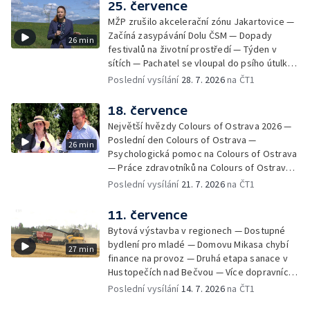
Nové využití pro Hückelovy vily — Nové
25. července
varhany v Rudě u Rýmařova
MŽP zrušilo akcelerační zónu Jakartovice —
Začíná zasypávání Dolu ČSM — Dopady
26 min
festivalů na životní prostředí — Týden v
sítích — Pachatel se vloupal do psího útulku
— Dobrovolný armádní výcvik středoškoláků
Poslední vysílání
28. 7. 2026
na ČT1
— Týden v obrazech
18. července
Největší hvězdy Colours of Ostrava 2026 —
Poslední den Colours of Ostrava —
26 min
Psychologická pomoc na Colours of Ostrava
— Práce zdravotníků na Colours of Ostrava
— Týden v sítích — Umění v době umělé
Poslední vysílání
21. 7. 2026
na ČT1
inteligence
11. července
Bytová výstavba v regionech — Dostupné
bydlení pro mladé — Domovu Mikasa chybí
27 min
finance na provoz — Druhá etapa sanace v
Hustopečích nad Bečvou — Více dopravních
nehod v létě — Týden v sítích — Žně v Česku
Poslední vysílání
14. 7. 2026
na ČT1
komplikuje sucho — Týden v obrazech