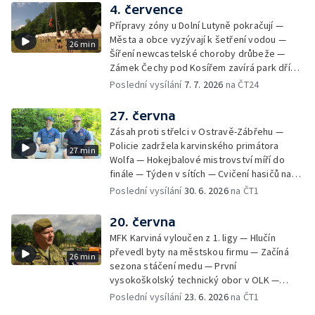
4. července
Přípravy zóny u Dolní Lutyně pokračují —
Města a obce vyzývají k šetření vodou —
26 min
Šíření newcastelské choroby drůbeže —
Zámek Čechy pod Kosířem zavírá park dříve
— Začíná hlavní turistická sezóna v MS kraji
Poslední vysílání
7. 7. 2026
na ČT24
— Začínají letní tábory — Týden v sítích —
150 let od narození Jana Čapka
27. června
Zásah proti střelci v Ostravě-Zábřehu —
Policie zadržela karvinského primátora
27 min
Wolfa — Hokejbalové mistrovství míří do
finále — Týden v sítích — Cvičení hasičů na
letišti v Mošnově — Od července povinná
Poslední vysílání
30. 6. 2026
na ČT1
registrace psů — Týden v obrazech
20. června
MFK Karviná vyloučen z 1. ligy — Hlučín
převedl byty na městskou firmu — Začíná
26 min
sezona stáčení medu — První
vysokoškolský technický obor v OLK —
Týden v sítích — Tanky Leopard 2A4
Poslední vysílání
23. 6. 2026
na ČT1
trénovaly jízdu po dálnici — Uložení ostatků