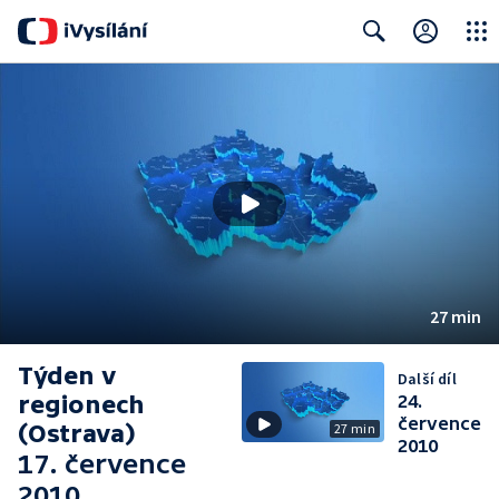
Close
Search
27 min
Týden v
Další díl
regionech
24.
července
(Ostrava)
27 min
2010
17. července
2010