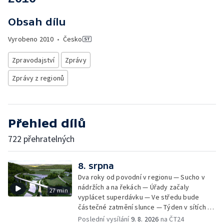
Obsah dílu
Vyrobeno
2010
•
Česko
Zpravodajství
Zprávy
Zprávy z regionů
Přehled dílů
722 přehratelných
8. srpna
Dva roky od povodní v regionu — Sucho v
nádržích a na řekách — Úřady začaly
27 min
vyplácet superdávku — Ve středu bude
částečné zatmění slunce — Týden v sítích —
Jede se mistrovství světa v koloběhu —
Poslední vysílání
9. 8. 2026
na ČT24