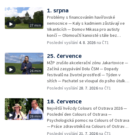
Týden v obrazech
1. srpna
Problémy s financováním havířovské
nemocnice — Kaly s kadmiem zůstávají ve
27 min
Vikanticích — Domov Mikasa pro autisty
končí — Olomoučtí kanoisté stále bez
cvičného kanálu — Tereza Kneblová je
Poslední vysílání
4. 8. 2026
na ČT1
mistryní světa ve slalomu — Týden v sítích —
Nové využití pro Hückelovy vily — Nové
25. července
varhany v Rudě u Rýmařova
MŽP zrušilo akcelerační zónu Jakartovice —
Začíná zasypávání Dolu ČSM — Dopady
26 min
festivalů na životní prostředí — Týden v
sítích — Pachatel se vloupal do psího útulku
— Dobrovolný armádní výcvik středoškoláků
Poslední vysílání
28. 7. 2026
na ČT1
— Týden v obrazech
18. července
Největší hvězdy Colours of Ostrava 2026 —
Poslední den Colours of Ostrava —
26 min
Psychologická pomoc na Colours of Ostrava
— Práce zdravotníků na Colours of Ostrava
— Týden v sítích — Umění v době umělé
Poslední vysílání
21. 7. 2026
na ČT1