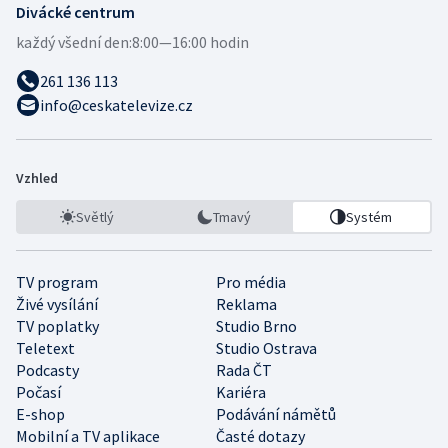
Divácké centrum
každý všední den:
8:00—16:00 hodin
261 136 113
info@ceskatelevize.cz
Vzhled
Světlý
Tmavý
Systém
TV program
Pro média
Živé vysílání
Reklama
TV poplatky
Studio Brno
Teletext
Studio Ostrava
Podcasty
Rada ČT
Počasí
Kariéra
E-shop
Podávání námětů
Mobilní a TV aplikace
Časté dotazy