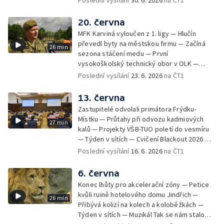
Poslední vysílání
30. 6. 2026
na ČT1
registrace psů — Týden v obrazech
20. června
MFK Karviná vyloučen z 1. ligy — Hlučín
převedl byty na městskou firmu — Začíná
26 min
sezona stáčení medu — První
vysokoškolský technický obor v OLK —
Týden v sítích — Tanky Leopard 2A4
Poslední vysílání
23. 6. 2026
na ČT1
trénovaly jízdu po dálnici — Uložení ostatků
četníka z Liptaňské tragédie
13. června
Zastupitelé odvolali primátora Frýdku-
Místku — Průtahy při odvozu kadmiových
27 min
kalů — Projekty VŠB-TUO poletí do vesmíru
— Týden v sítích — Cvičení Blackout 2026 —
Budeme sledovat
Poslední vysílání
16. 6. 2026
na ČT1
6. června
Konec lhůty pro akcelerační zóny — Petice
kvůli ruině hotelového domu Jindřich —
26 min
Přibývá kolizí na kolech a koloběžkách —
Týden v sítích — Muzikál Tak se nám stalo