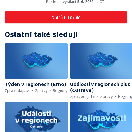
končí — Pěchotní srub otevřen pro
Poslední vysílání
9. 6. 2026
na ČT1
veřejnost — Olomoucká Zoo má 70 let
Dalších 10 dílů
Ostatní také sledují
Týden v regionech (Brno)
Události v regionech plus
(Ostrava)
Zpravodajství
Zprávy
Regiony
Zpravodajství
Zprávy
Region