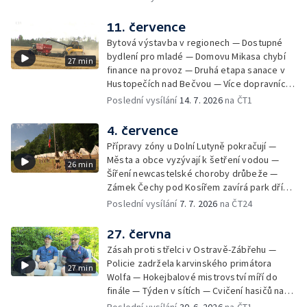
inteligence
11. července
Bytová výstavba v regionech — Dostupné
bydlení pro mladé — Domovu Mikasa chybí
27 min
finance na provoz — Druhá etapa sanace v
Hustopečích nad Bečvou — Více dopravních
nehod v létě — Týden v sítích — Žně v Česku
Poslední vysílání
14. 7. 2026
na ČT1
komplikuje sucho — Týden v obrazech
4. července
Přípravy zóny u Dolní Lutyně pokračují —
Města a obce vyzývají k šetření vodou —
26 min
Šíření newcastelské choroby drůbeže —
Zámek Čechy pod Kosířem zavírá park dříve
— Začíná hlavní turistická sezóna v MS kraji
Poslední vysílání
7. 7. 2026
na ČT24
— Začínají letní tábory — Týden v sítích —
150 let od narození Jana Čapka
27. června
Zásah proti střelci v Ostravě-Zábřehu —
Policie zadržela karvinského primátora
27 min
Wolfa — Hokejbalové mistrovství míří do
finále — Týden v sítích — Cvičení hasičů na
letišti v Mošnově — Od července povinná