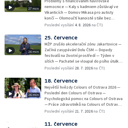
Problémy s financováním havířovské
nemocnice — Kaly s kadmiem zůstávají ve
27 min
Vikanticích — Domov Mikasa pro autisty
končí — Olomoučtí kanoisté stále bez
cvičného kanálu — Tereza Kneblová je
Poslední vysílání
4. 8. 2026
na ČT1
mistryní světa ve slalomu — Týden v sítích —
Nové využití pro Hückelovy vily — Nové
25. července
varhany v Rudě u Rýmařova
MŽP zrušilo akcelerační zónu Jakartovice —
Začíná zasypávání Dolu ČSM — Dopady
26 min
festivalů na životní prostředí — Týden v
sítích — Pachatel se vloupal do psího útulku
— Dobrovolný armádní výcvik středoškoláků
Poslední vysílání
28. 7. 2026
na ČT1
— Týden v obrazech
18. července
Největší hvězdy Colours of Ostrava 2026 —
Poslední den Colours of Ostrava —
26 min
Psychologická pomoc na Colours of Ostrava
— Práce zdravotníků na Colours of Ostrava
— Týden v sítích — Umění v době umělé
Poslední vysílání
21. 7. 2026
na ČT1
inteligence
11. července