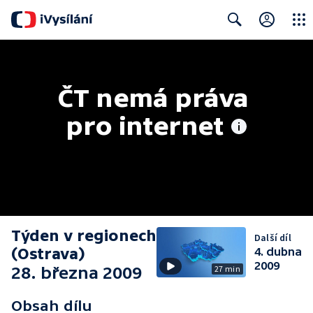
Close
Search
ČT nemá práva 
pro internet
Týden v regionech
Další díl
(Ostrava)
4. dubna
2009
28. března 2009
27 min
Obsah dílu