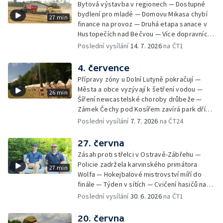
Bytová výstavba v regionech — Dostupné
bydlení pro mladé — Domovu Mikasa chybí
27 min
finance na provoz — Druhá etapa sanace v
Hustopečích nad Bečvou — Více dopravních
nehod v létě — Týden v sítích — Žně v Česku
Poslední vysílání
14. 7. 2026
na ČT1
komplikuje sucho — Týden v obrazech
4. července
Přípravy zóny u Dolní Lutyně pokračují —
Města a obce vyzývají k šetření vodou —
26 min
Šíření newcastelské choroby drůbeže —
Zámek Čechy pod Kosířem zavírá park dříve
— Začíná hlavní turistická sezóna v MS kraji
Poslední vysílání
7. 7. 2026
na ČT24
— Začínají letní tábory — Týden v sítích —
150 let od narození Jana Čapka
27. června
Zásah proti střelci v Ostravě-Zábřehu —
Policie zadržela karvinského primátora
27 min
Wolfa — Hokejbalové mistrovství míří do
finále — Týden v sítích — Cvičení hasičů na
letišti v Mošnově — Od července povinná
Poslední vysílání
30. 6. 2026
na ČT1
registrace psů — Týden v obrazech
20. června