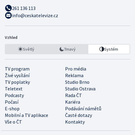
261 136 113
info@ceskatelevize.cz
Vzhled
Světlý
Tmavý
Systém
TV program
Pro média
Živé vysílání
Reklama
TV poplatky
Studio Brno
Teletext
Studio Ostrava
Podcasty
Rada ČT
Počasí
Kariéra
E-shop
Podávání námětů
Mobilní a TV aplikace
Časté dotazy
Vše o ČT
Kontakty