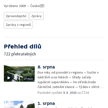
Vyrobeno
2009
•
Česko
Zpravodajství
Zprávy
Zprávy z regionů
Přehled dílů
722 přehratelných
8. srpna
Dva roky od povodní v regionu — Sucho v
nádržích a na řekách — Úřady začaly
27 min
vyplácet superdávku — Ve středu bude
částečné zatmění slunce — Týden v sítích —
Jede se mistrovství světa v koloběhu —
Poslední vysílání
9. 8. 2026
na ČT24
Týden v obrazech
1. srpna