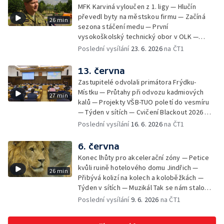
MFK Karviná vyloučen z 1. ligy — Hlučín
převedl byty na městskou firmu — Začíná
26 min
sezona stáčení medu — První
vysokoškolský technický obor v OLK —
Týden v sítích — Tanky Leopard 2A4
Poslední vysílání
23. 6. 2026
na ČT1
trénovaly jízdu po dálnici — Uložení ostatků
četníka z Liptaňské tragédie
13. června
Zastupitelé odvolali primátora Frýdku-
Místku — Průtahy při odvozu kadmiových
27 min
kalů — Projekty VŠB-TUO poletí do vesmíru
— Týden v sítích — Cvičení Blackout 2026 —
Budeme sledovat
Poslední vysílání
16. 6. 2026
na ČT1
6. června
Konec lhůty pro akcelerační zóny — Petice
kvůli ruině hotelového domu Jindřich —
26 min
Přibývá kolizí na kolech a koloběžkách —
Týden v sítích — Muzikál Tak se nám stalo
končí — Pěchotní srub otevřen pro
Poslední vysílání
9. 6. 2026
na ČT1
veřejnost — Olomoucká Zoo má 70 let