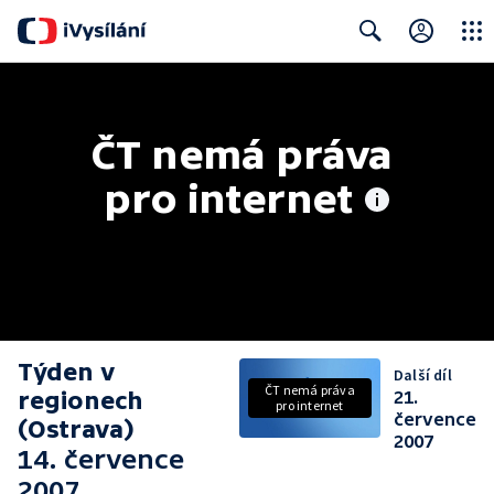
Close
Search
ČT nemá práva 
pro internet
Týden v
Další díl
ČT nemá práva
regionech
21.
pro internet
července
(Ostrava)
2007
14. července
2007