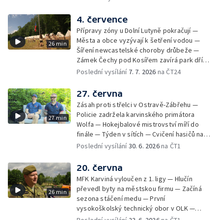
komplikuje sucho — Týden v obrazech
4. července
Přípravy zóny u Dolní Lutyně pokračují —
Města a obce vyzývají k šetření vodou —
26 min
Šíření newcastelské choroby drůbeže —
Zámek Čechy pod Kosířem zavírá park dříve
— Začíná hlavní turistická sezóna v MS kraji
Poslední vysílání
7. 7. 2026
na ČT24
— Začínají letní tábory — Týden v sítích —
150 let od narození Jana Čapka
27. června
Zásah proti střelci v Ostravě-Zábřehu —
Policie zadržela karvinského primátora
27 min
Wolfa — Hokejbalové mistrovství míří do
finále — Týden v sítích — Cvičení hasičů na
letišti v Mošnově — Od července povinná
Poslední vysílání
30. 6. 2026
na ČT1
registrace psů — Týden v obrazech
20. června
MFK Karviná vyloučen z 1. ligy — Hlučín
převedl byty na městskou firmu — Začíná
26 min
sezona stáčení medu — První
vysokoškolský technický obor v OLK —
Týden v sítích — Tanky Leopard 2A4