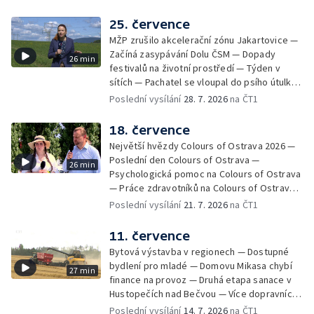
mistryní světa ve slalomu — Týden v sítích —
Nové využití pro Hückelovy vily — Nové
25. července
varhany v Rudě u Rýmařova
MŽP zrušilo akcelerační zónu Jakartovice —
Začíná zasypávání Dolu ČSM — Dopady
26 min
festivalů na životní prostředí — Týden v
sítích — Pachatel se vloupal do psího útulku
— Dobrovolný armádní výcvik středoškoláků
Poslední vysílání
28. 7. 2026
na ČT1
— Týden v obrazech
18. července
Největší hvězdy Colours of Ostrava 2026 —
Poslední den Colours of Ostrava —
26 min
Psychologická pomoc na Colours of Ostrava
— Práce zdravotníků na Colours of Ostrava
— Týden v sítích — Umění v době umělé
Poslední vysílání
21. 7. 2026
na ČT1
inteligence
11. července
Bytová výstavba v regionech — Dostupné
bydlení pro mladé — Domovu Mikasa chybí
27 min
finance na provoz — Druhá etapa sanace v
Hustopečích nad Bečvou — Více dopravních
nehod v létě — Týden v sítích — Žně v Česku
Poslední vysílání
14. 7. 2026
na ČT1