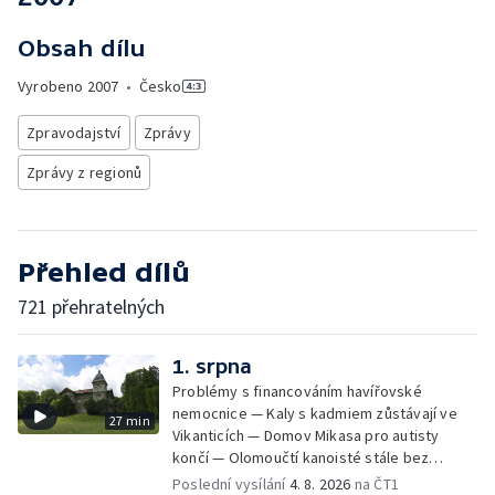
Obsah dílu
Vyrobeno
2007
•
Česko
Zpravodajství
Zprávy
Zprávy z regionů
Přehled dílů
721 přehratelných
1. srpna
Problémy s financováním havířovské
nemocnice — Kaly s kadmiem zůstávají ve
27 min
Vikanticích — Domov Mikasa pro autisty
končí — Olomoučtí kanoisté stále bez
cvičného kanálu — Tereza Kneblová je
Poslední vysílání
4. 8. 2026
na ČT1