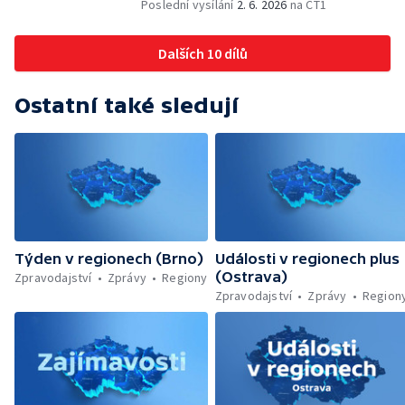
hráči vyhráli v USA — Týden v sítích —
Poslední vysílání
2. 6. 2026
na ČT1
Záchrana těžce zraněného cyklisty —
Komedie Klíčovou dirkou v Divadle Mír
Dalších 10 dílů
Ostatní také sledují
Týden v regionech (Brno)
Události v regionech plus
(Ostrava)
Zpravodajství
Zprávy
Regiony
Zpravodajství
Zprávy
Region