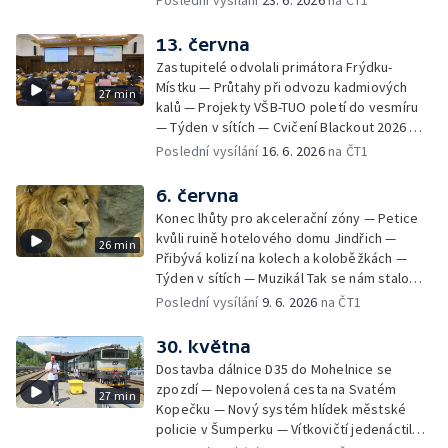
Poslední vysílání
23. 6. 2026
na ČT1
trénovaly jízdu po dálnici — Uložení ostatků
četníka z Liptaňské tragédie
13. června
Zastupitelé odvolali primátora Frýdku-
Místku — Průtahy při odvozu kadmiových
27 min
kalů — Projekty VŠB-TUO poletí do vesmíru
— Týden v sítích — Cvičení Blackout 2026 —
Budeme sledovat
Poslední vysílání
16. 6. 2026
na ČT1
6. června
Konec lhůty pro akcelerační zóny — Petice
kvůli ruině hotelového domu Jindřich —
26 min
Přibývá kolizí na kolech a koloběžkách —
Týden v sítích — Muzikál Tak se nám stalo
končí — Pěchotní srub otevřen pro
Poslední vysílání
9. 6. 2026
na ČT1
veřejnost — Olomoucká Zoo má 70 let
30. května
Dostavba dálnice D35 do Mohelnice se
zpozdí — Nepovolená cesta na Svatém
27 min
Kopečku — Nový systém hlídek městské
policie v Šumperku — Vítkovičtí jedenáctiletí