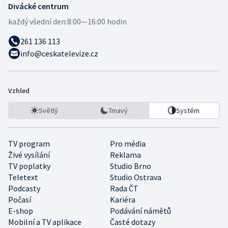
Divácké centrum
každý všední den:
8:00—16:00 hodin
261 136 113
info@ceskatelevize.cz
Vzhled
Světlý
Tmavý
Systém
TV program
Pro média
Živé vysílání
Reklama
TV poplatky
Studio Brno
Teletext
Studio Ostrava
Podcasty
Rada ČT
Počasí
Kariéra
E-shop
Podávání námětů
Mobilní a TV aplikace
Časté dotazy