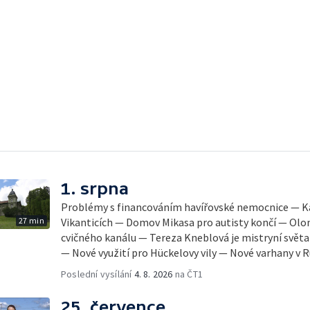
1. srpna
Problémy s financováním havířovské nemocnice — Ka
27 min
Vikanticích — Domov Mikasa pro autisty končí — Olo
cvičného kanálu — Tereza Kneblová je mistryní světa
— Nové využití pro Hückelovy vily — Nové varhany v
Poslední vysílání
4. 8. 2026
na ČT1
25. července