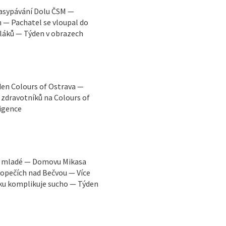
zasypávání Dolu ČSM —
h — Pachatel se vloupal do
láků — Týden v obrazech
den Colours of Ostrava —
zdravotníků na Colours of
ligence
ro mladé — Domovu Mikasa
topečích nad Bečvou — Více
sku komplikuje sucho — Týden