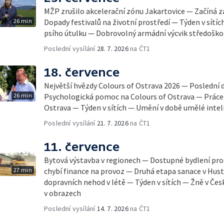
MŽP zrušilo akcelerační zónu Jakartovice — Začíná 
26 min
Dopady festivalů na životní prostředí — Týden v sítíc
psího útulku — Dobrovolný armádní výcvik středoško
Poslední vysílání
28. 7. 2026
na ČT1
18. července
Největší hvězdy Colours of Ostrava 2026 — Poslední 
26 min
Psychologická pomoc na Colours of Ostrava — Práce 
Ostrava — Týden v sítích — Umění v době umělé inte
Poslední vysílání
21. 7. 2026
na ČT1
11. července
Bytová výstavba v regionech — Dostupné bydlení p
27 min
chybí finance na provoz — Druhá etapa sanace v Hus
dopravních nehod v létě — Týden v sítích — Žně v Če
v obrazech
Poslední vysílání
14. 7. 2026
na ČT1