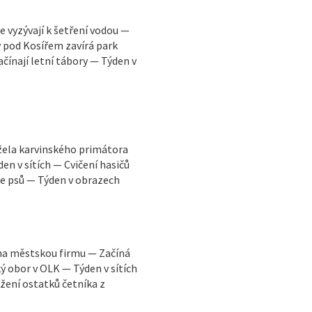
e vyzývají k šetření vodou —
 pod Kosířem zavírá park
ačínají letní tábory — Týden v
ržela karvinského primátora
en v sítích — Cvičení hasičů
ce psů — Týden v obrazech
y na městskou firmu — Začíná
 obor v OLK — Týden v sítích
žení ostatků četníka z