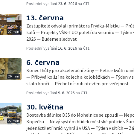
Poslední vysílání
23. 6. 2026
na ČT1
13. června
Zastupitelé odvolali primátora Frýdku-Místku — Prů
27 min
kalů — Projekty VŠB-TUO poletí do vesmíru — Týden v
2026 — Budeme sledovat
Poslední vysílání
16. 6. 2026
na ČT1
6. června
Konec lhůty pro akcelerační zóny — Petice kvůli rui
26 min
— Přibývá kolizí na kolech a koloběžkách — Týden v 
stalo končí — Pěchotní srub otevřen pro veřejnost 
Poslední vysílání
9. 6. 2026
na ČT1
30. května
Dostavba dálnice D35 do Mohelnice se zpozdí — Nep
27 min
Kopečku — Nový systém hlídek městské policie v Šum
jedenáctiletí hráči vyhráli v USA — Týden v sítích —