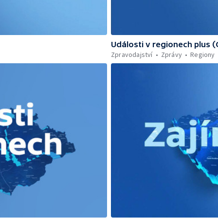
Události v regionech plus 
Zpravodajství
Zprávy
Regiony