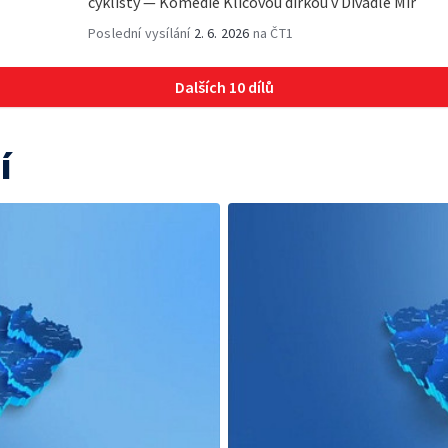
cyklisty — Komedie Klíčovou dirkou v Divadle Mír
Poslední vysílání
2. 6. 2026
na ČT1
Dalších 10 dílů
í