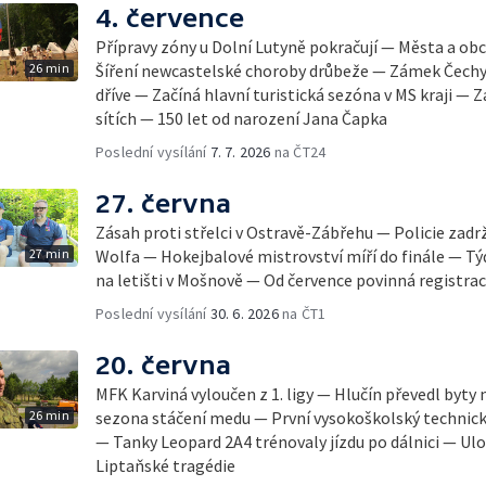
4. července
Přípravy zóny u Dolní Lutyně pokračují — Města a obc
26 min
Šíření newcastelské choroby drůbeže — Zámek Čechy
dříve — Začíná hlavní turistická sezóna v MS kraji — Z
sítích — 150 let od narození Jana Čapka
Poslední vysílání
7. 7. 2026
na ČT24
27. června
Zásah proti střelci v Ostravě-Zábřehu — Policie zad
27 min
Wolfa — Hokejbalové mistrovství míří do finále — Týd
na letišti v Mošnově — Od července povinná registra
Poslední vysílání
30. 6. 2026
na ČT1
20. června
MFK Karviná vyloučen z 1. ligy — Hlučín převedl byt
26 min
sezona stáčení medu — První vysokoškolský technický
— Tanky Leopard 2A4 trénovaly jízdu po dálnici — Ulo
Liptaňské tragédie