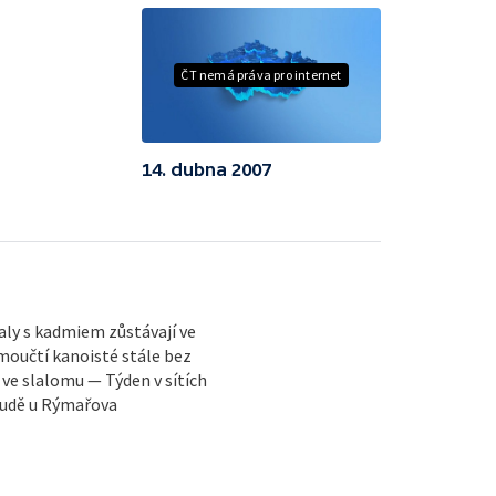
ČT nemá práva pro internet
14. dubna 2007
ly s kadmiem zůstávají ve
moučtí kanoisté stále bez
 ve slalomu — Týden v sítích
 Rudě u Rýmařova