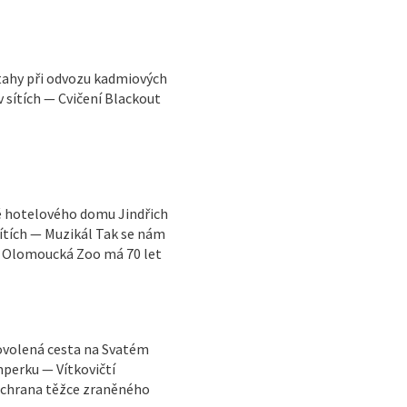
tahy při odvozu kadmiových
 sítích — Cvičení Blackout
ně hotelového domu Jindřich
sítích — Muzikál Tak se nám
— Olomoucká Zoo má 70 let
ovolená cesta na Svatém
perku — Vítkovičtí
 Záchrana těžce zraněného