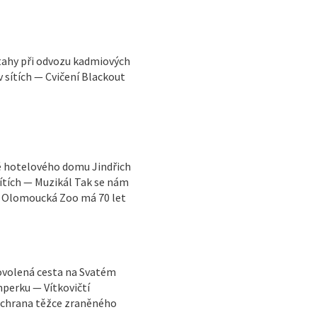
tahy při odvozu kadmiových
 sítích — Cvičení Blackout
ně hotelového domu Jindřich
sítích — Muzikál Tak se nám
— Olomoucká Zoo má 70 let
ovolená cesta na Svatém
perku — Vítkovičtí
 Záchrana těžce zraněného