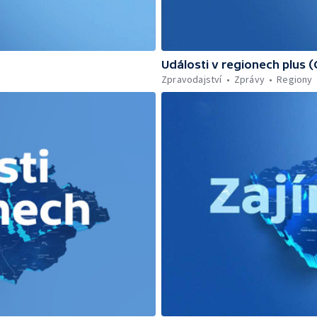
Události v regionech plus 
Zpravodajství
Zprávy
Regiony