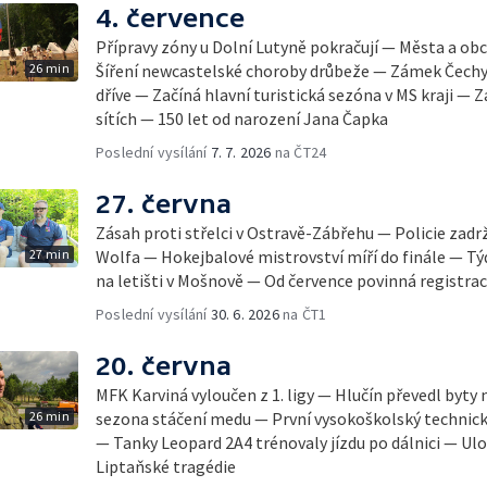
4. července
Přípravy zóny u Dolní Lutyně pokračují — Města a obc
26 min
Šíření newcastelské choroby drůbeže — Zámek Čechy
dříve — Začíná hlavní turistická sezóna v MS kraji — Z
sítích — 150 let od narození Jana Čapka
Poslední vysílání
7. 7. 2026
na ČT24
27. června
Zásah proti střelci v Ostravě-Zábřehu — Policie zad
27 min
Wolfa — Hokejbalové mistrovství míří do finále — Týd
na letišti v Mošnově — Od července povinná registra
Poslední vysílání
30. 6. 2026
na ČT1
20. června
MFK Karviná vyloučen z 1. ligy — Hlučín převedl byt
26 min
sezona stáčení medu — První vysokoškolský technický
— Tanky Leopard 2A4 trénovaly jízdu po dálnici — Ulo
Liptaňské tragédie