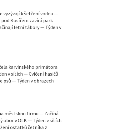
e vyzývají k šetření vodou —
 pod Kosířem zavírá park
ačínají letní tábory — Týden v
ržela karvinského primátora
en v sítích — Cvičení hasičů
ce psů — Týden v obrazech
y na městskou firmu — Začíná
 obor v OLK — Týden v sítích
žení ostatků četníka z