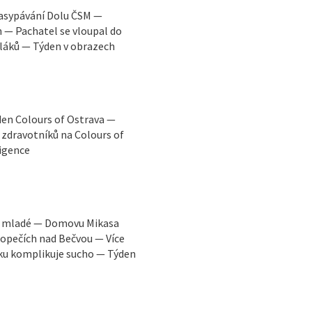
zasypávání Dolu ČSM —
h — Pachatel se vloupal do
láků — Týden v obrazech
den Colours of Ostrava —
zdravotníků na Colours of
ligence
ro mladé — Domovu Mikasa
topečích nad Bečvou — Více
sku komplikuje sucho — Týden