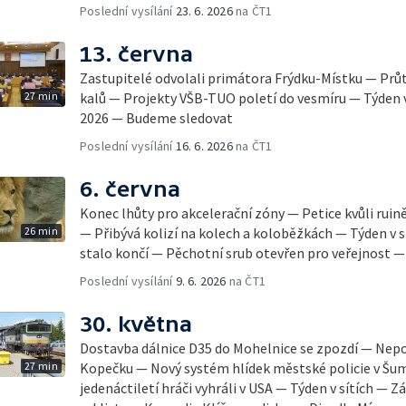
Poslední vysílání
23. 6. 2026
na ČT1
13. června
Zastupitelé odvolali primátora Frýdku-Místku — Prů
27 min
kalů — Projekty VŠB-TUO poletí do vesmíru — Týden v
2026 — Budeme sledovat
Poslední vysílání
16. 6. 2026
na ČT1
6. června
Konec lhůty pro akcelerační zóny — Petice kvůli rui
26 min
— Přibývá kolizí na kolech a koloběžkách — Týden v 
stalo končí — Pěchotní srub otevřen pro veřejnost 
Poslední vysílání
9. 6. 2026
na ČT1
30. května
Dostavba dálnice D35 do Mohelnice se zpozdí — Nep
27 min
Kopečku — Nový systém hlídek městské policie v Šum
jedenáctiletí hráči vyhráli v USA — Týden v sítích —