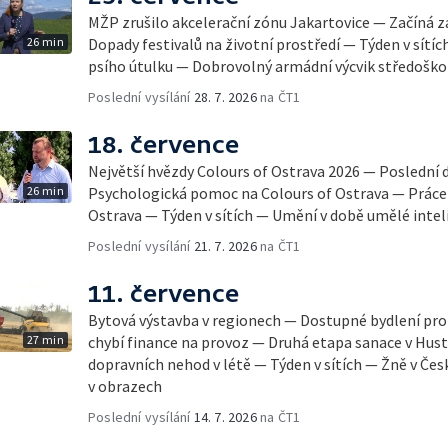
MŽP zrušilo akcelerační zónu Jakartovice — Začíná 
26 min
Dopady festivalů na životní prostředí — Týden v sítíc
psího útulku — Dobrovolný armádní výcvik středoško
Poslední vysílání
28. 7. 2026
na ČT1
18. července
Největší hvězdy Colours of Ostrava 2026 — Poslední 
26 min
Psychologická pomoc na Colours of Ostrava — Práce 
Ostrava — Týden v sítích — Umění v době umělé inte
Poslední vysílání
21. 7. 2026
na ČT1
11. července
Bytová výstavba v regionech — Dostupné bydlení p
27 min
chybí finance na provoz — Druhá etapa sanace v Hus
dopravních nehod v létě — Týden v sítích — Žně v Če
v obrazech
Poslední vysílání
14. 7. 2026
na ČT1