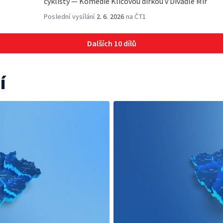
cyklisty — Komedie Klíčovou dirkou v Divadle Mír
Poslední vysílání
2. 6. 2026
na ČT1
Dalších 10 dílů
í