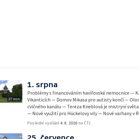
1. srpna
Problémy s financováním havířovské nemocnice — Ka
27 min
Vikanticích — Domov Mikasa pro autisty končí — Olo
cvičného kanálu — Tereza Kneblová je mistryní světa
— Nové využití pro Hückelovy vily — Nové varhany v
Poslední vysílání
4. 8. 2026
na ČT1
25. července