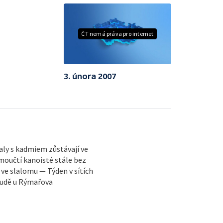
ČT nemá práva pro internet
3. února 2007
ly s kadmiem zůstávají ve
moučtí kanoisté stále bez
 ve slalomu — Týden v sítích
 Rudě u Rýmařova