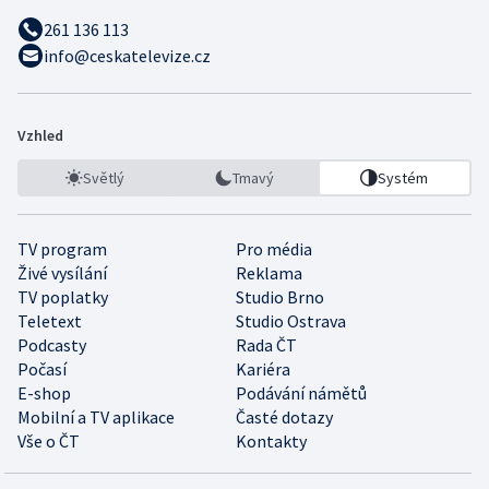
261 136 113
info@ceskatelevize.cz
Vzhled
Světlý
Tmavý
Systém
TV program
Pro média
Živé vysílání
Reklama
TV poplatky
Studio Brno
Teletext
Studio Ostrava
Podcasty
Rada ČT
Počasí
Kariéra
E-shop
Podávání námětů
Mobilní a TV aplikace
Časté dotazy
Vše o ČT
Kontakty