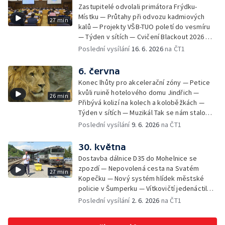
Zastupitelé odvolali primátora Frýdku-
Místku — Průtahy při odvozu kadmiových
27 min
kalů — Projekty VŠB-TUO poletí do vesmíru
— Týden v sítích — Cvičení Blackout 2026 —
Budeme sledovat
Poslední vysílání
16. 6. 2026
na ČT1
6. června
Konec lhůty pro akcelerační zóny — Petice
kvůli ruině hotelového domu Jindřich —
26 min
Přibývá kolizí na kolech a koloběžkách —
Týden v sítích — Muzikál Tak se nám stalo
končí — Pěchotní srub otevřen pro
Poslední vysílání
9. 6. 2026
na ČT1
veřejnost — Olomoucká Zoo má 70 let
30. května
Dostavba dálnice D35 do Mohelnice se
zpozdí — Nepovolená cesta na Svatém
27 min
Kopečku — Nový systém hlídek městské
policie v Šumperku — Vítkovičtí jedenáctiletí
hráči vyhráli v USA — Týden v sítích —
Poslední vysílání
2. 6. 2026
na ČT1
Záchrana těžce zraněného cyklisty —
Komedie Klíčovou dirkou v Divadle Mír