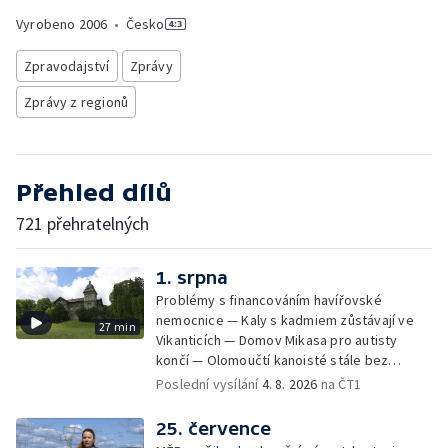
Vyrobeno
2006
•
Česko
Zpravodajství
Zprávy
Zprávy z regionů
Přehled dílů
721 přehratelných
1. srpna
Problémy s financováním havířovské
nemocnice — Kaly s kadmiem zůstávají ve
27 min
Vikanticích — Domov Mikasa pro autisty
končí — Olomoučtí kanoisté stále bez
cvičného kanálu — Tereza Kneblová je
Poslední vysílání
4. 8. 2026
na ČT1
mistryní světa ve slalomu — Týden v sítích —
Nové využití pro Hückelovy vily — Nové
25. července
varhany v Rudě u Rýmařova