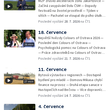
MŽP zrušilo akcelerační zónu Jakartovice —
Začíná zasypávání Dolu ČSM — Dopady
26 min
festivalů na životní prostředí — Týden v
sítích — Pachatel se vloupal do psího útulku
— Dobrovolný armádní výcvik středoškoláků
Poslední vysílání
28. 7. 2026
na ČT1
— Týden v obrazech
18. července
Největší hvězdy Colours of Ostrava 2026 —
Poslední den Colours of Ostrava —
26 min
Psychologická pomoc na Colours of Ostrava
— Práce zdravotníků na Colours of Ostrava
— Týden v sítích — Umění v době umělé
Poslední vysílání
21. 7. 2026
na ČT1
inteligence
11. července
Bytová výstavba v regionech — Dostupné
bydlení pro mladé — Domovu Mikasa chybí
27 min
finance na provoz — Druhá etapa sanace v
Hustopečích nad Bečvou — Více dopravních
nehod v létě — Týden v sítích — Žně v Česku
Poslední vysílání
14. 7. 2026
na ČT1
komplikuje sucho — Týden v obrazech
4. července