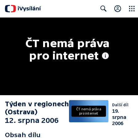
Close
Search
ČT nemá práva 
pro internet
Týden v regionech
Další díl
ČT nemá práva
(Ostrava)
19.
pro internet
srpna
12. srpna 2006
2006
Obsah dílu