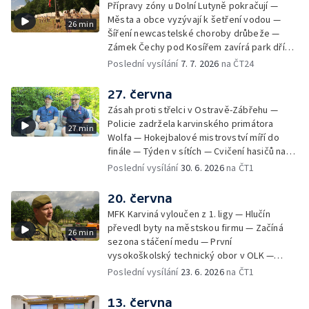
Přípravy zóny u Dolní Lutyně pokračují —
Města a obce vyzývají k šetření vodou —
26 min
Šíření newcastelské choroby drůbeže —
Zámek Čechy pod Kosířem zavírá park dříve
— Začíná hlavní turistická sezóna v MS kraji
Poslední vysílání
7. 7. 2026
na ČT24
— Začínají letní tábory — Týden v sítích —
150 let od narození Jana Čapka
27. června
Zásah proti střelci v Ostravě-Zábřehu —
Policie zadržela karvinského primátora
27 min
Wolfa — Hokejbalové mistrovství míří do
finále — Týden v sítích — Cvičení hasičů na
letišti v Mošnově — Od července povinná
Poslední vysílání
30. 6. 2026
na ČT1
registrace psů — Týden v obrazech
20. června
MFK Karviná vyloučen z 1. ligy — Hlučín
převedl byty na městskou firmu — Začíná
26 min
sezona stáčení medu — První
vysokoškolský technický obor v OLK —
Týden v sítích — Tanky Leopard 2A4
Poslední vysílání
23. 6. 2026
na ČT1
trénovaly jízdu po dálnici — Uložení ostatků
četníka z Liptaňské tragédie
13. června