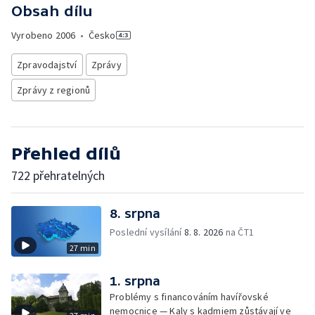
Obsah dílu
Vyrobeno
2006
•
Česko
Zpravodajství
Zprávy
Zprávy z regionů
Přehled dílů
722 přehratelných
8. srpna
Poslední vysílání
8. 8. 2026
na ČT1
27 min
1. srpna
Problémy s financováním havířovské
nemocnice — Kaly s kadmiem zůstávají ve