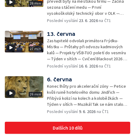
převedl byty na městskou firmu — Začíná
26 min
sezona stáčení medu — První
vysokoškolský technický obor v OLK —
Týden v sítích — Tanky Leopard 2A4
Poslední vysílání
23. 6. 2026
na ČT1
trénovaly jízdu po dálnici — Uložení ostatků
četníka z Liptaňské tragédie
13. června
Zastupitelé odvolali primátora Frýdku-
Místku — Průtahy při odvozu kadmiových
27 min
kalů — Projekty VŠB-TUO poletí do vesmíru
— Týden v sítích — Cvičení Blackout 2026 —
Budeme sledovat
Poslední vysílání
16. 6. 2026
na ČT1
6. června
Konec lhůty pro akcelerační zóny — Petice
kvůli ruině hotelového domu Jindřich —
26 min
Přibývá kolizí na kolech a koloběžkách —
Týden v sítích — Muzikál Tak se nám stalo
končí — Pěchotní srub otevřen pro
Poslední vysílání
9. 6. 2026
na ČT1
veřejnost — Olomoucká Zoo má 70 let
Dalších 10 dílů