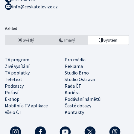
info@ceskatelevize.cz
Vzhled
Světlý
Tmavý
Systém
TV program
Pro média
Živé vysílání
Reklama
TV poplatky
Studio Brno
Teletext
Studio Ostrava
Podcasty
Rada ČT
Počasí
Kariéra
E-shop
Podávání námětů
Mobilní a TV aplikace
Časté dotazy
Vše o ČT
Kontakty