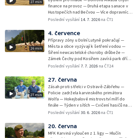
27 min
finance na provoz — Druhá etapa sanace v
Hustopečích nad Bečvou — Více dopravních
nehod v létě — Týden v sítích — Žně v Česku
Poslední vysílání
14. 7. 2026
na ČT1
komplikuje sucho — Týden v obrazech
4. července
Přípravy zóny u Dolní Lutyně pokračují —
Města a obce vyzývají k šetření vodou —
26 min
Šíření newcastelské choroby drůbeže —
Zámek Čechy pod Kosířem zavírá park dříve
— Začíná hlavní turistická sezóna v MS kraji
Poslední vysílání
7. 7. 2026
na ČT24
— Začínají letní tábory — Týden v sítích —
150 let od narození Jana Čapka
27. června
Zásah proti střelci v Ostravě-Zábřehu —
Policie zadržela karvinského primátora
27 min
Wolfa — Hokejbalové mistrovství míří do
finále — Týden v sítích — Cvičení hasičů na
letišti v Mošnově — Od července povinná
Poslední vysílání
30. 6. 2026
na ČT1
registrace psů — Týden v obrazech
20. června
MFK Karviná vyloučen z 1. ligy — Hlučín