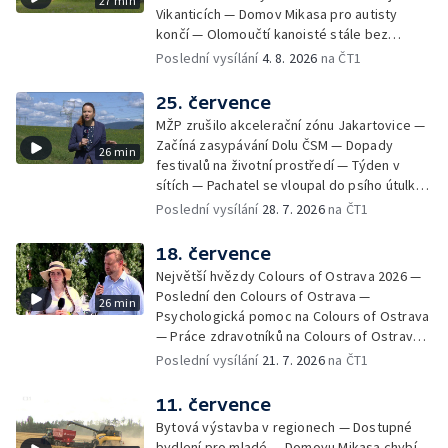
27 min
Vikanticích — Domov Mikasa pro autisty
končí — Olomoučtí kanoisté stále bez
cvičného kanálu — Tereza Kneblová je
Poslední vysílání
4. 8. 2026
na ČT1
mistryní světa ve slalomu — Týden v sítích —
Nové využití pro Hückelovy vily — Nové
25. července
varhany v Rudě u Rýmařova
MŽP zrušilo akcelerační zónu Jakartovice —
Začíná zasypávání Dolu ČSM — Dopady
26 min
festivalů na životní prostředí — Týden v
sítích — Pachatel se vloupal do psího útulku
— Dobrovolný armádní výcvik středoškoláků
Poslední vysílání
28. 7. 2026
na ČT1
— Týden v obrazech
18. července
Největší hvězdy Colours of Ostrava 2026 —
Poslední den Colours of Ostrava —
26 min
Psychologická pomoc na Colours of Ostrava
— Práce zdravotníků na Colours of Ostrava
— Týden v sítích — Umění v době umělé
Poslední vysílání
21. 7. 2026
na ČT1
inteligence
11. července
Bytová výstavba v regionech — Dostupné
bydlení pro mladé — Domovu Mikasa chybí