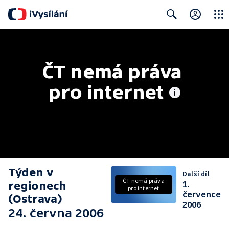
Close
Search
ČT nemá práva 
pro internet
Týden v
Další díl
ČT nemá práva
regionech
1.
pro internet
července
(Ostrava)
2006
24. června 2006