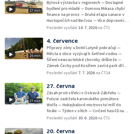
Bytová výstavba v regionech — Dostupné
bydlení pro mladé — Domovu Mikasa chybí
27 min
finance na provoz — Druhá etapa sanace v
Hustopečích nad Bečvou — Více dopravních
nehod v létě — Týden v sítích — Žně v Česku
Poslední vysílání
14. 7. 2026
na ČT1
komplikuje sucho — Týden v obrazech
4. července
Přípravy zóny u Dolní Lutyně pokračují —
Města a obce vyzývají k šetření vodou —
26 min
Šíření newcastelské choroby drůbeže —
Zámek Čechy pod Kosířem zavírá park dříve
— Začíná hlavní turistická sezóna v MS kraji
Poslední vysílání
7. 7. 2026
na ČT24
— Začínají letní tábory — Týden v sítích —
150 let od narození Jana Čapka
27. června
Zásah proti střelci v Ostravě-Zábřehu —
Policie zadržela karvinského primátora
27 min
Wolfa — Hokejbalové mistrovství míří do
finále — Týden v sítích — Cvičení hasičů na
letišti v Mošnově — Od července povinná
Poslední vysílání
30. 6. 2026
na ČT1
registrace psů — Týden v obrazech
20. června