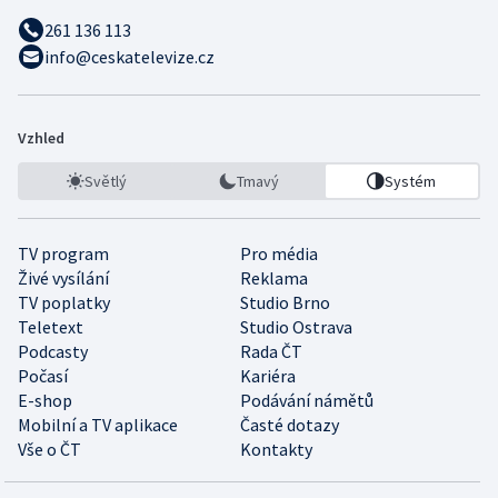
261 136 113
info@ceskatelevize.cz
Vzhled
Světlý
Tmavý
Systém
TV program
Pro média
Živé vysílání
Reklama
TV poplatky
Studio Brno
Teletext
Studio Ostrava
Podcasty
Rada ČT
Počasí
Kariéra
E-shop
Podávání námětů
Mobilní a TV aplikace
Časté dotazy
Vše o ČT
Kontakty