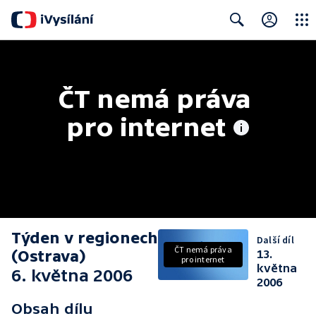
Close
Search
ČT nemá práva 
pro internet
Týden v regionech
Další díl
ČT nemá práva
(Ostrava)
13.
pro internet
května
6. května 2006
2006
Obsah dílu