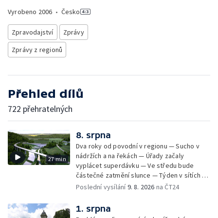
Vyrobeno
2006
•
Česko
Zpravodajství
Zprávy
Zprávy z regionů
Přehled dílů
722 přehratelných
8. srpna
Dva roky od povodní v regionu — Sucho v
nádržích a na řekách — Úřady začaly
27 min
vyplácet superdávku — Ve středu bude
částečné zatmění slunce — Týden v sítích —
Jede se mistrovství světa v koloběhu —
Poslední vysílání
9. 8. 2026
na ČT24
Týden v obrazech
1. srpna