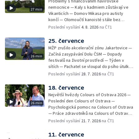
Problémy s financováním havířovské
nemocnice — Kaly s kadmiem zůstávají ve
27 min
Vikanticích — Domov Mikasa pro autisty
končí — Olomoučtí kanoisté stále bez
cvičného kanálu — Tereza Kneblová je
Poslední vysílání
4. 8. 2026
na ČT1
mistryní světa ve slalomu — Týden v sítích —
Nové využití pro Hückelovy vily — Nové
25. července
varhany v Rudě u Rýmařova
MŽP zrušilo akcelerační zónu Jakartovice —
Začíná zasypávání Dolu ČSM — Dopady
26 min
festivalů na životní prostředí — Týden v
sítích — Pachatel se vloupal do psího útulku
— Dobrovolný armádní výcvik středoškoláků
Poslední vysílání
28. 7. 2026
na ČT1
— Týden v obrazech
18. července
Největší hvězdy Colours of Ostrava 2026 —
Poslední den Colours of Ostrava —
26 min
Psychologická pomoc na Colours of Ostrava
— Práce zdravotníků na Colours of Ostrava
— Týden v sítích — Umění v době umělé
Poslední vysílání
21. 7. 2026
na ČT1
inteligence
11. července