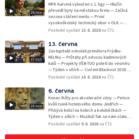
MFK Karviná vyloučen z 1. ligy — Hlučín
převedl byty na městskou firmu — Začíná
26 min
sezona stáčení medu — První
vysokoškolský technický obor v OLK —
Týden v sítích — Tanky Leopard 2A4
Poslední vysílání
23. 6. 2026
na ČT1
trénovaly jízdu po dálnici — Uložení ostatků
četníka z Liptaňské tragédie
13. června
Zastupitelé odvolali primátora Frýdku-
Místku — Průtahy při odvozu kadmiových
27 min
kalů — Projekty VŠB-TUO poletí do vesmíru
— Týden v sítích — Cvičení Blackout 2026 —
Budeme sledovat
Poslední vysílání
16. 6. 2026
na ČT1
6. června
Konec lhůty pro akcelerační zóny — Petice
kvůli ruině hotelového domu Jindřich —
26 min
Přibývá kolizí na kolech a koloběžkách —
Týden v sítích — Muzikál Tak se nám stalo
končí — Pěchotní srub otevřen pro
Poslední vysílání
9. 6. 2026
na ČT1
veřejnost — Olomoucká Zoo má 70 let