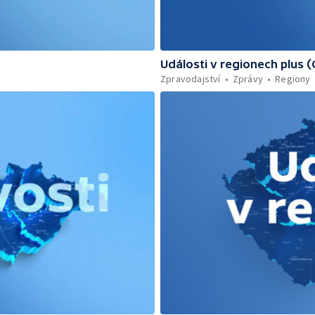
Události v regionech plus 
Zpravodajství
Zprávy
Regiony