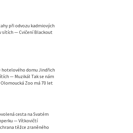
tahy při odvozu kadmiových
 sítích — Cvičení Blackout
ně hotelového domu Jindřich
sítích — Muzikál Tak se nám
— Olomoucká Zoo má 70 let
ovolená cesta na Svatém
perku — Vítkovičtí
 Záchrana těžce zraněného