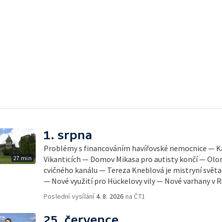
1. srpna
Problémy s financováním havířovské nemocnice — Ka
27 min
Vikanticích — Domov Mikasa pro autisty končí — Olo
cvičného kanálu — Tereza Kneblová je mistryní světa
— Nové využití pro Hückelovy vily — Nové varhany v
Poslední vysílání
4. 8. 2026
na ČT1
25. července