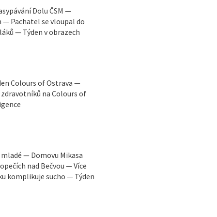
zasypávání Dolu ČSM —
h — Pachatel se vloupal do
láků — Týden v obrazech
den Colours of Ostrava —
zdravotníků na Colours of
ligence
ro mladé — Domovu Mikasa
topečích nad Bečvou — Více
sku komplikuje sucho — Týden