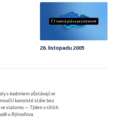
ČT nemá práva pro internet
26. listopadu 2005
ly s kadmiem zůstávají ve
moučtí kanoisté stále bez
 ve slalomu — Týden v sítích
 Rudě u Rýmařova