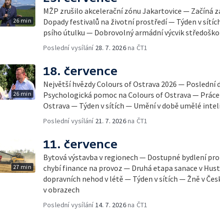
MŽP zrušilo akcelerační zónu Jakartovice — Začíná 
26 min
Dopady festivalů na životní prostředí — Týden v sítíc
psího útulku — Dobrovolný armádní výcvik středoško
Poslední vysílání
28. 7. 2026
na ČT1
18. července
Největší hvězdy Colours of Ostrava 2026 — Poslední 
26 min
Psychologická pomoc na Colours of Ostrava — Práce 
Ostrava — Týden v sítích — Umění v době umělé inte
Poslední vysílání
21. 7. 2026
na ČT1
11. července
Bytová výstavba v regionech — Dostupné bydlení p
27 min
chybí finance na provoz — Druhá etapa sanace v Hus
dopravních nehod v létě — Týden v sítích — Žně v Če
v obrazech
Poslední vysílání
14. 7. 2026
na ČT1