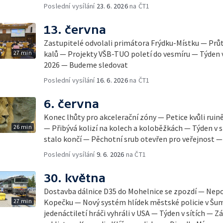
Poslední vysílání
23. 6. 2026
na ČT1
13. června
Zastupitelé odvolali primátora Frýdku-Místku — Prů
27 min
kalů — Projekty VŠB-TUO poletí do vesmíru — Týden v
2026 — Budeme sledovat
Poslední vysílání
16. 6. 2026
na ČT1
6. června
Konec lhůty pro akcelerační zóny — Petice kvůli rui
26 min
— Přibývá kolizí na kolech a koloběžkách — Týden v 
stalo končí — Pěchotní srub otevřen pro veřejnost 
Poslední vysílání
9. 6. 2026
na ČT1
30. května
Dostavba dálnice D35 do Mohelnice se zpozdí — Nep
27 min
Kopečku — Nový systém hlídek městské policie v Šum
jedenáctiletí hráči vyhráli v USA — Týden v sítích —