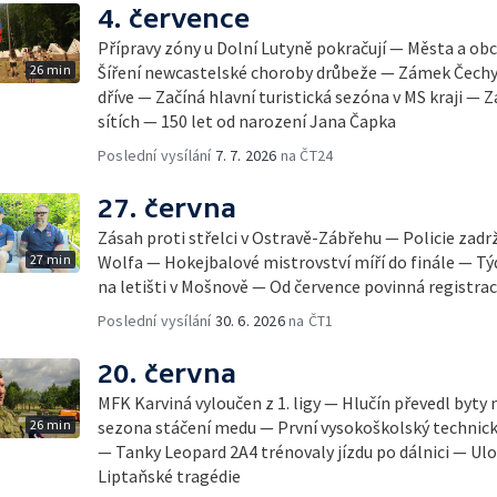
4. července
Přípravy zóny u Dolní Lutyně pokračují — Města a obc
26 min
Šíření newcastelské choroby drůbeže — Zámek Čechy
dříve — Začíná hlavní turistická sezóna v MS kraji — Z
sítích — 150 let od narození Jana Čapka
Poslední vysílání
7. 7. 2026
na ČT24
27. června
Zásah proti střelci v Ostravě-Zábřehu — Policie zad
27 min
Wolfa — Hokejbalové mistrovství míří do finále — Týd
na letišti v Mošnově — Od července povinná registra
Poslední vysílání
30. 6. 2026
na ČT1
20. června
MFK Karviná vyloučen z 1. ligy — Hlučín převedl byt
26 min
sezona stáčení medu — První vysokoškolský technický
— Tanky Leopard 2A4 trénovaly jízdu po dálnici — Ulo
Liptaňské tragédie