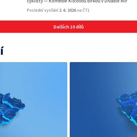
cyklisty — Komedie Klíčovou dirkou v Divadle Mír
Poslední vysílání
2. 6. 2026
na ČT1
Dalších 10 dílů
í