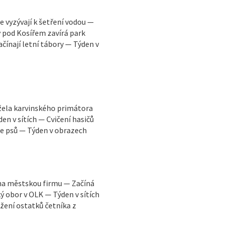
e vyzývají k šetření vodou —
 pod Kosířem zavírá park
ačínají letní tábory — Týden v
ržela karvinského primátora
en v sítích — Cvičení hasičů
ce psů — Týden v obrazech
y na městskou firmu — Začíná
 obor v OLK — Týden v sítích
žení ostatků četníka z