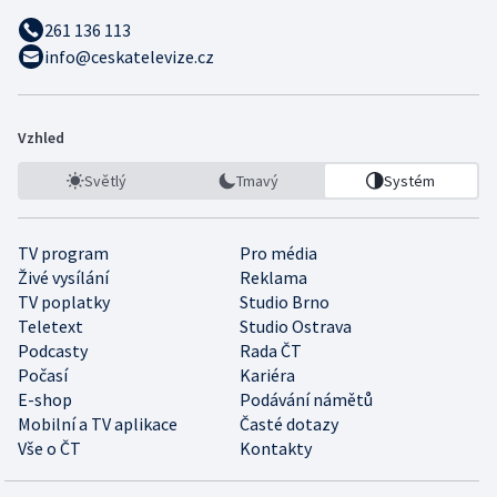
261 136 113
info@ceskatelevize.cz
Vzhled
Světlý
Tmavý
Systém
TV program
Pro média
Živé vysílání
Reklama
TV poplatky
Studio Brno
Teletext
Studio Ostrava
Podcasty
Rada ČT
Počasí
Kariéra
E-shop
Podávání námětů
Mobilní a TV aplikace
Časté dotazy
Vše o ČT
Kontakty