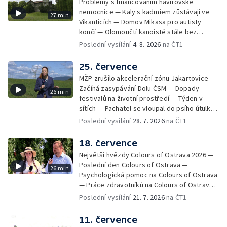
Problémy s financováním havířovské
nemocnice — Kaly s kadmiem zůstávají ve
27 min
Vikanticích — Domov Mikasa pro autisty
končí — Olomoučtí kanoisté stále bez
cvičného kanálu — Tereza Kneblová je
Poslední vysílání
4. 8. 2026
na ČT1
mistryní světa ve slalomu — Týden v sítích —
Nové využití pro Hückelovy vily — Nové
25. července
varhany v Rudě u Rýmařova
MŽP zrušilo akcelerační zónu Jakartovice —
Začíná zasypávání Dolu ČSM — Dopady
26 min
festivalů na životní prostředí — Týden v
sítích — Pachatel se vloupal do psího útulku
— Dobrovolný armádní výcvik středoškoláků
Poslední vysílání
28. 7. 2026
na ČT1
— Týden v obrazech
18. července
Největší hvězdy Colours of Ostrava 2026 —
Poslední den Colours of Ostrava —
26 min
Psychologická pomoc na Colours of Ostrava
— Práce zdravotníků na Colours of Ostrava
— Týden v sítích — Umění v době umělé
Poslední vysílání
21. 7. 2026
na ČT1
inteligence
11. července