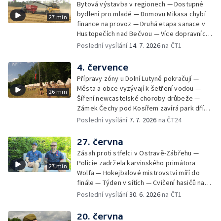
Bytová výstavba v regionech — Dostupné
bydlení pro mladé — Domovu Mikasa chybí
27 min
finance na provoz — Druhá etapa sanace v
Hustopečích nad Bečvou — Více dopravních
nehod v létě — Týden v sítích — Žně v Česku
Poslední vysílání
14. 7. 2026
na ČT1
komplikuje sucho — Týden v obrazech
4. července
Přípravy zóny u Dolní Lutyně pokračují —
Města a obce vyzývají k šetření vodou —
26 min
Šíření newcastelské choroby drůbeže —
Zámek Čechy pod Kosířem zavírá park dříve
— Začíná hlavní turistická sezóna v MS kraji
Poslední vysílání
7. 7. 2026
na ČT24
— Začínají letní tábory — Týden v sítích —
150 let od narození Jana Čapka
27. června
Zásah proti střelci v Ostravě-Zábřehu —
Policie zadržela karvinského primátora
27 min
Wolfa — Hokejbalové mistrovství míří do
finále — Týden v sítích — Cvičení hasičů na
letišti v Mošnově — Od července povinná
Poslední vysílání
30. 6. 2026
na ČT1
registrace psů — Týden v obrazech
20. června