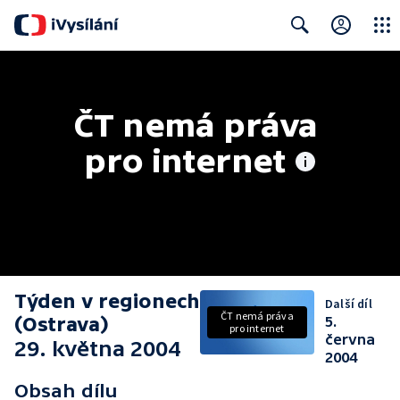
Close
Search
ČT nemá práva 
pro internet
Týden v regionech
Další díl
ČT nemá práva
(Ostrava)
5.
pro internet
června
29. května 2004
2004
Obsah dílu