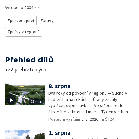
Vyrobeno
2004
Zpravodajství
Zprávy
Zprávy z regionů
Přehled dílů
722 přehratelných
8. srpna
Dva roky od povodní v regionu — Sucho v
nádržích a na řekách — Úřady začaly
27 min
vyplácet superdávku — Ve středu bude
částečné zatmění slunce — Týden v sítích —
Jede se mistrovství světa v koloběhu —
Poslední vysílání
9. 8. 2026
na ČT24
Týden v obrazech
1. srpna