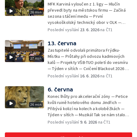
MFK Karviná vyloučen z 1. ligy — Hlučín
převedl byty na městskou firmu — Začíná
26 min
sezona stáčení medu — První
vysokoškolský technický obor v OLK —
Týden v sítích — Tanky Leopard 2A4
Poslední vysílání
23. 6. 2026
na ČT1
trénovaly jízdu po dálnici — Uložení ostatků
četníka z Liptaňské tragédie
13. června
Zastupitelé odvolali primátora Frýdku-
Místku — Průtahy při odvozu kadmiových
27 min
kalů — Projekty VŠB-TUO poletí do vesmíru
— Týden v sítích — Cvičení Blackout 2026 —
Budeme sledovat
Poslední vysílání
16. 6. 2026
na ČT1
6. června
Konec lhůty pro akcelerační zóny — Petice
kvůli ruině hotelového domu Jindřich —
26 min
Přibývá kolizí na kolech a koloběžkách —
Týden v sítích — Muzikál Tak se nám stalo
končí — Pěchotní srub otevřen pro
Poslední vysílání
9. 6. 2026
na ČT1
veřejnost — Olomoucká Zoo má 70 let