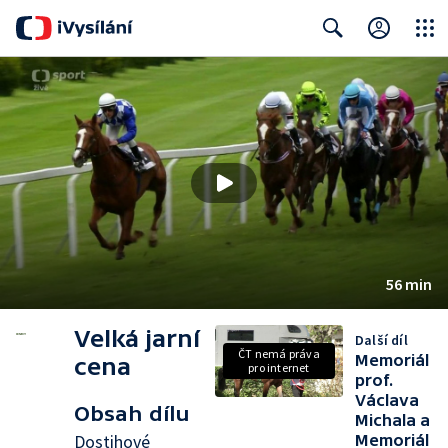
Close
Search
56 min
Velká jarní
Další díl
ČT nemá práva
Memoriál
cena
pro internet
prof.
Václava
Obsah dílu
Michala a
Dostihové
Memoriál