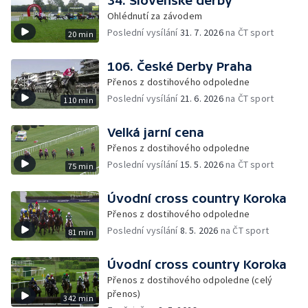
34. Slovenské derby
Ohlédnutí za závodem
Poslední vysílání
31. 7. 2026
na ČT sport
20 min
106. České Derby Praha
Přenos z dostihového odpoledne
Poslední vysílání
21. 6. 2026
na ČT sport
110 min
Velká jarní cena
Přenos z dostihového odpoledne
Poslední vysílání
15. 5. 2026
na ČT sport
75 min
Úvodní cross country Koroka
Přenos z dostihového odpoledne
Poslední vysílání
8. 5. 2026
na ČT sport
81 min
Úvodní cross country Koroka
Přenos z dostihového odpoledne (celý
přenos)
342 min