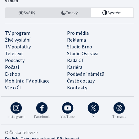
Vzhled
Světlý
Tmavý
Systém
TV program
Pro média
Živé vysílání
Reklama
TV poplatky
Studio Brno
Teletext
Studio Ostrava
Podcasty
Rada ČT
Počasí
Kariéra
E-shop
Podávání námětů
Mobilní a TV aplikace
Časté dotazy
Vše o ČT
Kontakty
Instagram
Facebook
YouTube
X
Threads
© Česká televize
•
•
English
Ochrana soukromí
Přístupnost