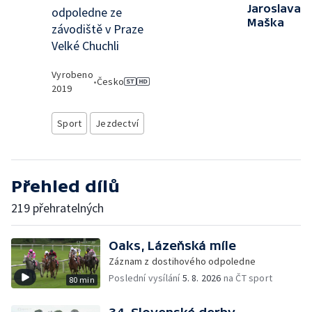
Jaroslava
odpoledne ze
Maška
závodiště v Praze
Velké Chuchli
Vyrobeno
•
Česko
2019
Sport
Jezdectví
Přehled dílů
219 přehratelných
Oaks, Lázeňská míle
Záznam z dostihového odpoledne
Poslední vysílání
5. 8. 2026
na ČT sport
80 min