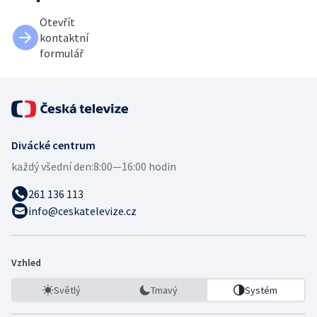
Otevřít
kontaktní
formulář
Divácké centrum
každý všední den:
8:00—16:00 hodin
261 136 113
info@ceskatelevize.cz
Vzhled
Světlý
Tmavý
Systém