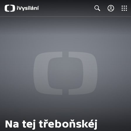
Close
Search
Na tej třeboňskéj