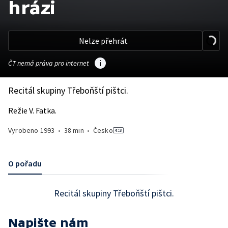
hrázi
Nelze přehrát
ČT nemá práva pro internet
Recitál skupiny Třeboňští pištci.
Režie V. Fatka.
Vyrobeno
1993
•
38 min
•
Česko
O pořadu
Recitál skupiny Třeboňští pištci.
Napište nám